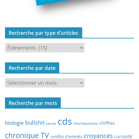
Recherche par type d’articles
R
e
c
Recherche par date
h
e
R
r
e
c
c
h
Recherche par mots
h
e
e
p
cds
r
bullshit
biologie
chiffres
charlatanisme
a
cancer
c
r
chronique TV
croyances
h
curiosité
conflits d'intérêts