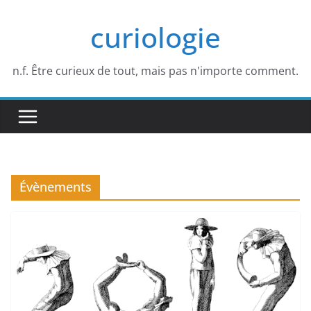
Passer
curiologie
au
contenu
n.f. Être curieux de tout, mais pas n'importe comment.
Évènements