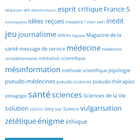
t
e
esprit critique
France 5
y
déduction
défi
désinformation
p
p
idées reçues
inédit
a
inexploré ? mon oeil !
homéopathie
e
r
jeu
d
journalisme
Magazine de la
lettres
logique
d
’
a
médecine
a
santé
message de service
médecines
t
r
médiation scientifique
complémentaires
e
t
mésinformation
pipologie
méthode scientifique
i
c
pseudo-médecines
pseudo-thérapies
pseudo-sciences
l
santé
sciences
e
Sciences de la Vie
pédagogie
s
vulgarisation
solution
Vitry sur Science
SSDOTG
énigme
zététique
éthique