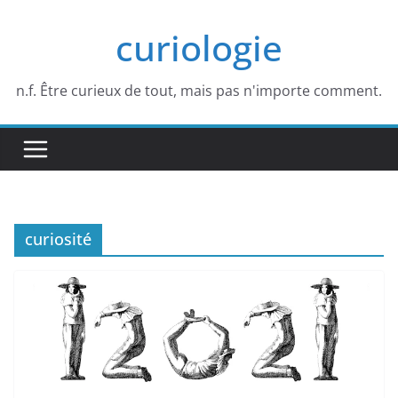
Passer
curiologie
au
contenu
n.f. Être curieux de tout, mais pas n'importe comment.
curiosité