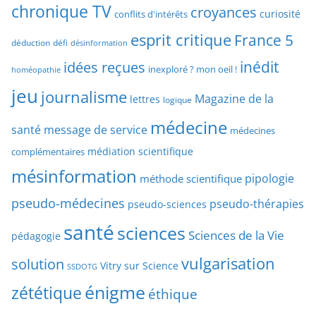
r
chronique TV
croyances
h
curiosité
conflits d'intérêts
t
e
esprit critique
France 5
y
déduction
défi
désinformation
p
p
idées reçues
inédit
a
inexploré ? mon oeil !
homéopathie
e
r
jeu
d
journalisme
Magazine de la
lettres
logique
d
’
a
médecine
a
santé
message de service
médecines
t
r
médiation scientifique
complémentaires
e
t
mésinformation
pipologie
méthode scientifique
i
c
pseudo-médecines
pseudo-thérapies
pseudo-sciences
l
santé
sciences
e
Sciences de la Vie
pédagogie
s
vulgarisation
solution
Vitry sur Science
SSDOTG
énigme
zététique
éthique