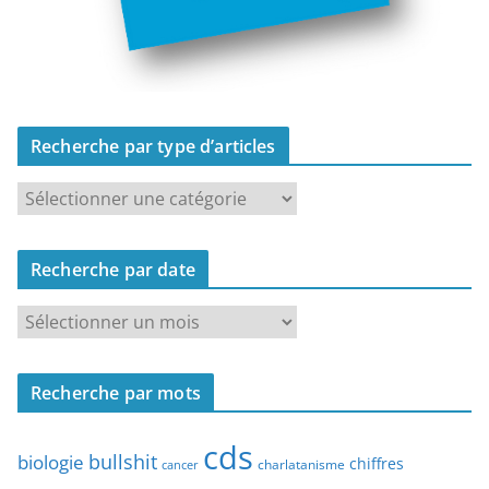
Recherche par type d’articles
R
e
c
Recherche par date
h
e
R
r
e
c
c
h
Recherche par mots
h
e
e
p
cds
r
bullshit
biologie
chiffres
charlatanisme
a
cancer
c