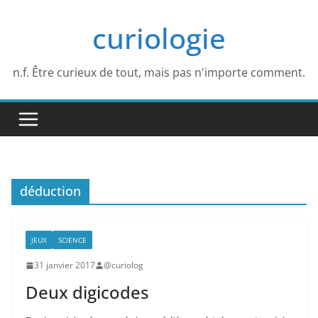
Passer
curiologie
au
contenu
n.f. Être curieux de tout, mais pas n'importe comment.
déduction
JEUX
SCIENCE
31 janvier 2017
@curiolog
Deux digicodes