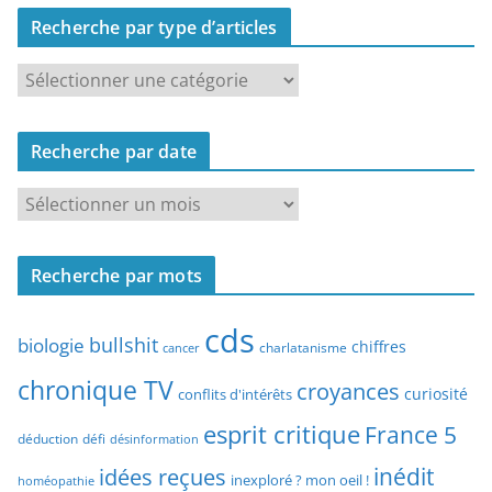
Recherche par type d’articles
R
e
c
Recherche par date
h
e
R
r
e
c
c
h
Recherche par mots
h
e
e
p
cds
r
bullshit
biologie
chiffres
charlatanisme
a
cancer
c
r
chronique TV
croyances
h
curiosité
conflits d'intérêts
t
e
esprit critique
France 5
y
déduction
défi
désinformation
p
p
idées reçues
inédit
a
inexploré ? mon oeil !
homéopathie
e