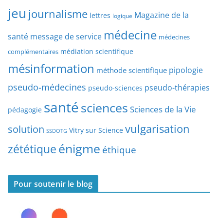
r
jeu
d
journalisme
Magazine de la
lettres
logique
d
’
a
médecine
a
santé
message de service
médecines
t
r
médiation scientifique
complémentaires
e
t
mésinformation
pipologie
méthode scientifique
i
c
pseudo-médecines
pseudo-thérapies
pseudo-sciences
l
santé
sciences
e
Sciences de la Vie
pédagogie
s
vulgarisation
solution
Vitry sur Science
SSDOTG
énigme
zététique
éthique
Pour soutenir le blog