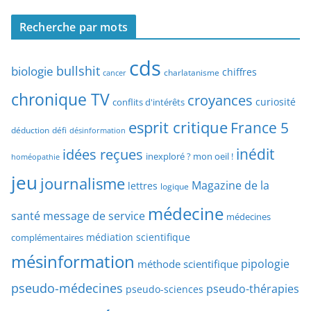
c
c
h
Recherche par mots
h
e
e
p
cds
r
bullshit
biologie
chiffres
charlatanisme
a
cancer
c
r
chronique TV
croyances
h
curiosité
conflits d'intérêts
t
e
esprit critique
France 5
y
déduction
défi
désinformation
p
p
idées reçues
inédit
a
inexploré ? mon oeil !
homéopathie
e
r
jeu
d
journalisme
Magazine de la
lettres
logique
d
’
a
médecine
a
santé
message de service
médecines
t
r
médiation scientifique
complémentaires
e
t
mésinformation
pipologie
méthode scientifique
i
c
pseudo-médecines
pseudo-thérapies
pseudo-sciences
l