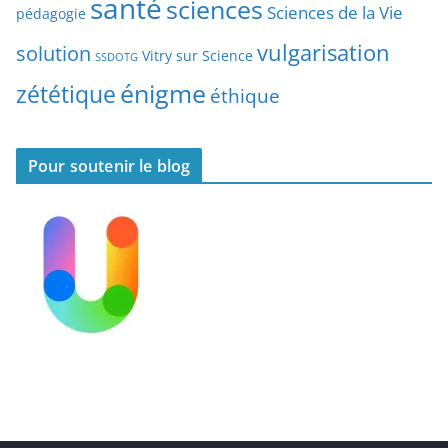
santé
sciences
e
Sciences de la Vie
pédagogie
s
vulgarisation
solution
Vitry sur Science
SSDOTG
énigme
zététique
éthique
Pour soutenir le blog