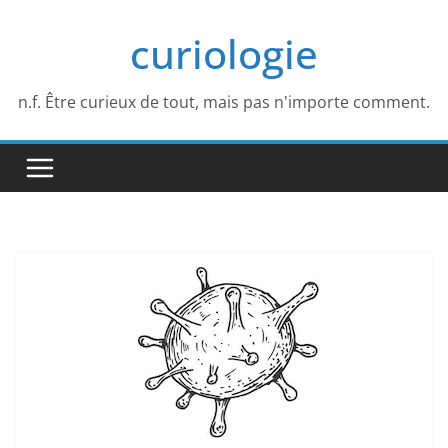
Passer
curiologie
au
contenu
n.f. Être curieux de tout, mais pas n'importe comment.