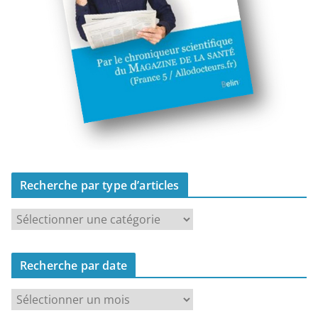
Recherche par type d’articles
R
e
c
Recherche par date
h
e
R
r
e