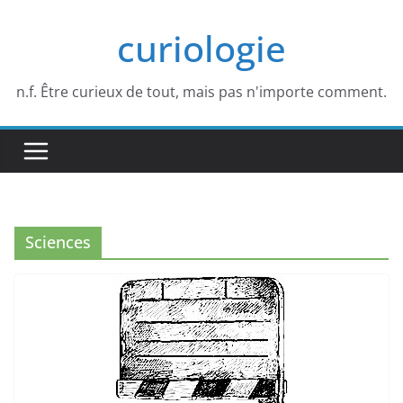
Passer
curiologie
au
contenu
n.f. Être curieux de tout, mais pas n'importe comment.
Sciences