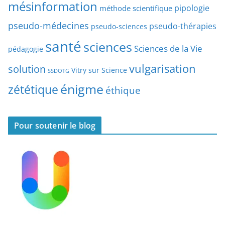
mésinformation
pipologie
méthode scientifique
i
c
pseudo-médecines
pseudo-thérapies
pseudo-sciences
l
santé
sciences
e
Sciences de la Vie
pédagogie
s
vulgarisation
solution
Vitry sur Science
SSDOTG
énigme
zététique
éthique
Pour soutenir le blog