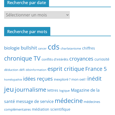
Recherche par date
h
e
R
r
e
c
c
h
Recherche par mots
h
e
e
p
cds
r
bullshit
biologie
chiffres
charlatanisme
a
cancer
c
r
chronique TV
croyances
h
curiosité
conflits d'intérêts
t
e
esprit critique
France 5
y
déduction
défi
désinformation
p
p
idées reçues
inédit
a
inexploré ? mon oeil !
homéopathie
e
r
jeu
d
journalisme
Magazine de la
lettres
logique
d
’
a
médecine
a
santé
message de service
médecines
t
r
médiation scientifique
complémentaires
e
t