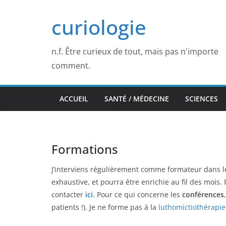
Passer
curiologie
au
contenu
n.f. Être curieux de tout, mais pas n'importe
comment.
ACCUEIL
SANTÉ / MÉDECINE
SCIENCES
Formations
J’interviens régulièrement comme formateur dans le 
exhaustive, et pourra être enrichie au fil des moi
contacter
ici
. Pour ce qui concerne les
conférences
patients !). Je ne forme pas à la
luthomictiothérapie