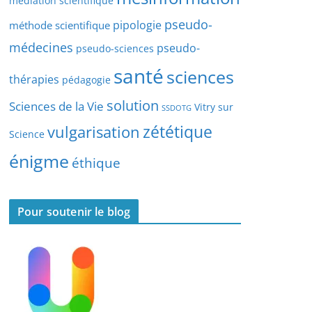
médiation scientifique
l
pseudo-
pipologie
méthode scientifique
e
s
médecines
pseudo-
pseudo-sciences
santé
sciences
thérapies
pédagogie
solution
Sciences de la Vie
Vitry sur
SSDOTG
zététique
vulgarisation
Science
énigme
éthique
Pour soutenir le blog