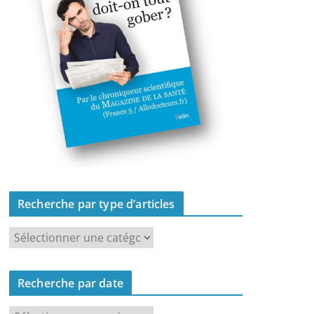
Recherche par type d’articles
R
e
c
Recherche par date
h
e