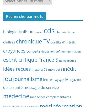
R
r
e
c
c
h
Recherche par mots
h
e
e
p
cds
r
bullshit
biologie
charlatanisme
a
cancer
c
r
chronique TV
h
chiffres
conflits d'intérêts
t
e
croyances
y
curiosité
déduction
défi
désinformation
p
p
esprit critique
France 5
a
homéopathie
e
r
idées reçues
inédit
d
inexploré ? mon oeil !
d
’
jeu
journalisme
a
Magazine
lettres
logique
a
t
r
de la santé
message de service
e
t
médecine
médecines complémentaires
i
c
mésinformation