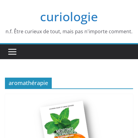
Passer
curiologie
au
contenu
n.f. Être curieux de tout, mais pas n'importe comment.
aromathérapie