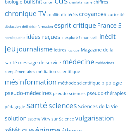
cds
bullshit
biologie
chiffres
charlatanisme
a
cancer
c
r
chronique TV
croyances
h
curiosité
conflits d'intérêts
t
e
esprit critique
France 5
y
déduction
défi
désinformation
p
p
idées reçues
inédit
a
inexploré ? mon oeil !
homéopathie
e
r
jeu
d
journalisme
Magazine de la
lettres
logique
d
’
a
médecine
a
santé
message de service
médecines
t
r
médiation scientifique
complémentaires
e
t
mésinformation
pipologie
méthode scientifique
i
c
pseudo-médecines
pseudo-thérapies
pseudo-sciences
l
santé
sciences
e
Sciences de la Vie
pédagogie
s
vulgarisation
solution
Vitry sur Science
SSDOTG
énigme
zététique
éthique