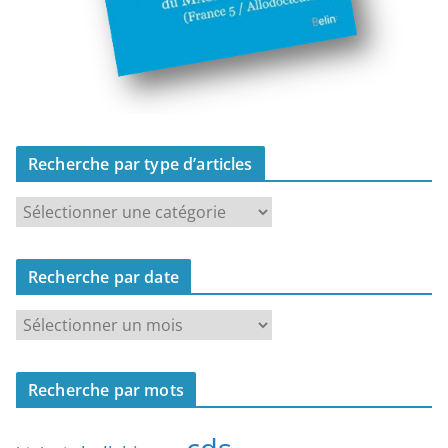
Recherche par type d’articles
R
e
c
Recherche par date
h
e
R
r
e
c
c
h
Recherche par mots
h
e
e
p
r