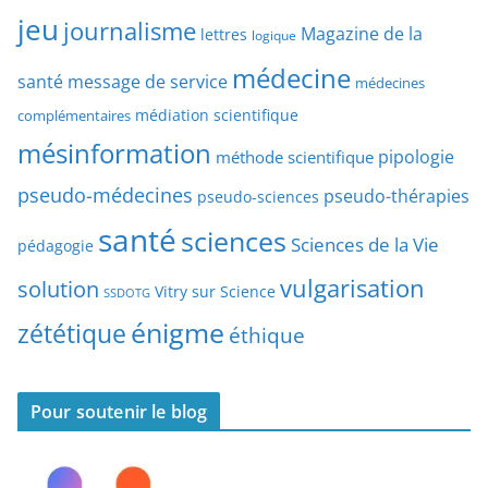
r
jeu
d
journalisme
Magazine de la
lettres
logique
d
’
a
médecine
a
santé
message de service
médecines
t
r
médiation scientifique
complémentaires
e
t
mésinformation
pipologie
méthode scientifique
i
c
pseudo-médecines
pseudo-thérapies
pseudo-sciences
l
santé
sciences
e
Sciences de la Vie
pédagogie
s
vulgarisation
solution
Vitry sur Science
SSDOTG
énigme
zététique
éthique
Pour soutenir le blog