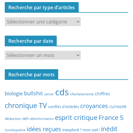
Recherche par type d’articles
R
e
c
Recherche par date
h
e
R
r
e
c
c
h
Recherche par mots
h
e
e
p
cds
r
bullshit
biologie
chiffres
charlatanisme
a
cancer
c
r
chronique TV
croyances
h
curiosité
conflits d'intérêts
t
e
esprit critique
France 5
y
déduction
défi
désinformation
p
p
idées reçues
inédit
a
inexploré ? mon oeil !
homéopathie
e