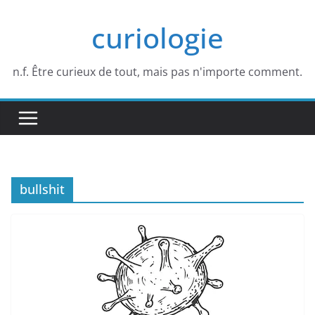
Passer
curiologie
au
contenu
n.f. Être curieux de tout, mais pas n'importe comment.
bullshit