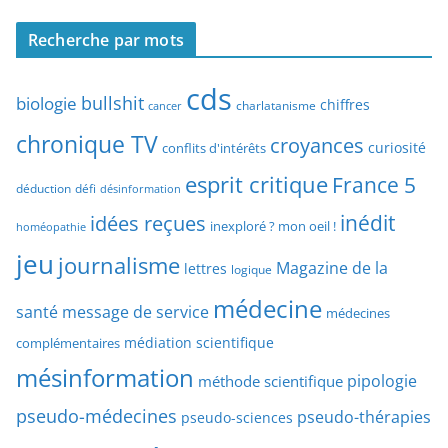
c
c
h
Recherche par mots
h
e
e
p
cds
r
bullshit
biologie
chiffres
charlatanisme
a
cancer
c
r
chronique TV
croyances
h
curiosité
conflits d'intérêts
t
e
esprit critique
France 5
y
déduction
défi
désinformation
p
p
idées reçues
inédit
a
inexploré ? mon oeil !
homéopathie
e
r
jeu
d
journalisme
Magazine de la
lettres
logique
d
’
a
médecine
a
santé
message de service
médecines
t
r
médiation scientifique
complémentaires
e
t
mésinformation
pipologie
méthode scientifique
i
c
pseudo-médecines
pseudo-thérapies
pseudo-sciences
l