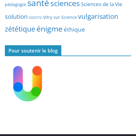
santé
sciences
e
Sciences de la Vie
pédagogie
s
vulgarisation
solution
Vitry sur Science
SSDOTG
énigme
zététique
éthique
Pour soutenir le blog