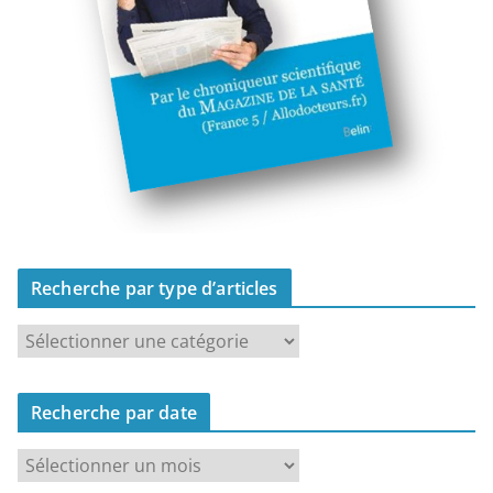
Recherche par type d’articles
R
e
c
Recherche par date
h
e
R
r
e