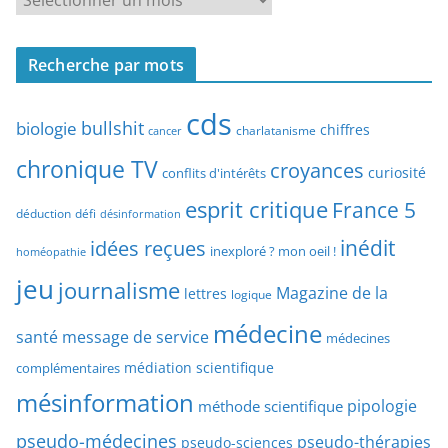
r
e
c
c
h
Recherche par mots
h
e
e
p
cds
r
bullshit
biologie
chiffres
charlatanisme
a
cancer
c
r
chronique TV
croyances
h
curiosité
conflits d'intérêts
t
e
esprit critique
France 5
y
déduction
défi
désinformation
p
p
idées reçues
inédit
a
inexploré ? mon oeil !
homéopathie
e
r
jeu
d
journalisme
Magazine de la
lettres
logique
d
’
a
médecine
a
santé
message de service
médecines
t
r
médiation scientifique
complémentaires
e
t
mésinformation
pipologie
méthode scientifique
i
c
pseudo-médecines
pseudo-thérapies
pseudo-sciences