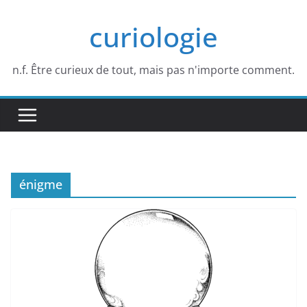
Passer
curiologie
au
contenu
n.f. Être curieux de tout, mais pas n'importe comment.
énigme