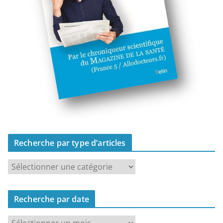
Recherche par type d’articles
R
e
c
Recherche par date
h
e
R