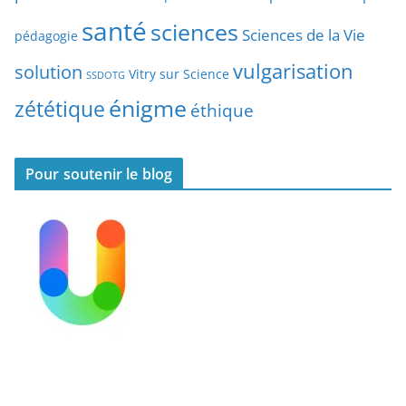
l
santé
sciences
e
Sciences de la Vie
pédagogie
s
vulgarisation
solution
Vitry sur Science
SSDOTG
énigme
zététique
éthique
Pour soutenir le blog