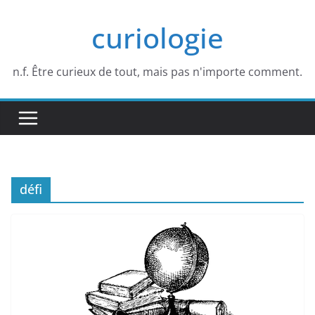
Passer
curiologie
au
contenu
n.f. Être curieux de tout, mais pas n'importe comment.
défi