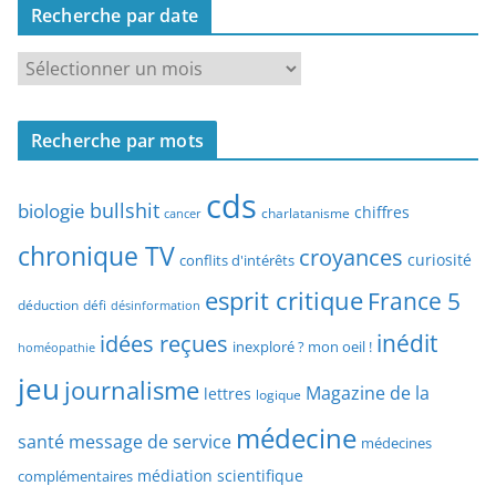
Recherche par date
h
e
R
r
e
c
c
h
Recherche par mots
h
e
e
p
cds
r
bullshit
biologie
chiffres
charlatanisme
a
cancer
c
r
chronique TV
croyances
h
curiosité
conflits d'intérêts
t
e
esprit critique
France 5
y
déduction
défi
désinformation
p
p
idées reçues
inédit
a
inexploré ? mon oeil !
homéopathie
e
r
jeu
d
journalisme
Magazine de la
lettres
logique
d
’
a
médecine
a
santé
message de service
médecines
t
r
médiation scientifique
complémentaires
e
t