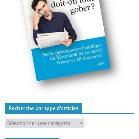
Recherche par type d’articles
R
e
c