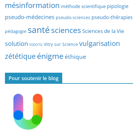
mésinformation
pipologie
méthode scientifique
i
c
pseudo-médecines
pseudo-thérapies
pseudo-sciences
l
santé
sciences
e
Sciences de la Vie
pédagogie
s
vulgarisation
solution
Vitry sur Science
SSDOTG
énigme
zététique
éthique
Pour soutenir le blog