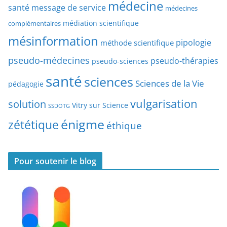
médecine
a
santé
message de service
médecines
t
r
médiation scientifique
complémentaires
e
t
mésinformation
pipologie
méthode scientifique
i
c
pseudo-médecines
pseudo-thérapies
pseudo-sciences
l
santé
sciences
e
Sciences de la Vie
pédagogie
s
vulgarisation
solution
Vitry sur Science
SSDOTG
énigme
zététique
éthique
Pour soutenir le blog