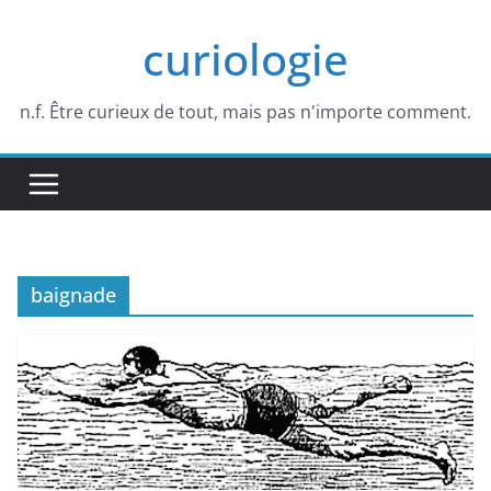
Passer
curiologie
au
contenu
n.f. Être curieux de tout, mais pas n'importe comment.
baignade