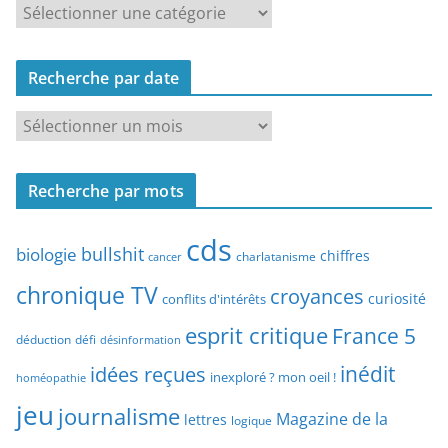
R
e
c
Recherche par date
h
e
R
r
e
c
c
h
Recherche par mots
h
e
e
p
cds
r
bullshit
biologie
chiffres
charlatanisme
a
cancer
c
r
chronique TV
croyances
h
curiosité
conflits d'intérêts
t
e
esprit critique
France 5
y
déduction
défi
désinformation
p
p
idées reçues
inédit
a
inexploré ? mon oeil !
homéopathie
e
r
jeu
d
journalisme
Magazine de la
lettres
logique
d
’
a