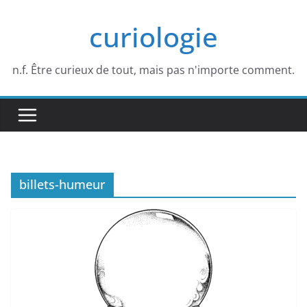
Passer
curiologie
au
contenu
n.f. Être curieux de tout, mais pas n'importe comment.
billets-humeur