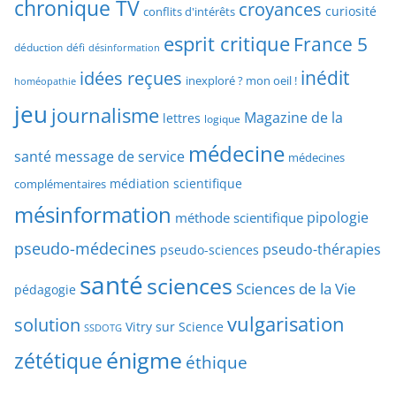
chronique TV
croyances
h
curiosité
conflits d'intérêts
t
e
esprit critique
France 5
y
déduction
défi
désinformation
p
p
idées reçues
inédit
a
inexploré ? mon oeil !
homéopathie
e
r
jeu
d
journalisme
Magazine de la
lettres
logique
d
’
a
médecine
a
santé
message de service
médecines
t
r
médiation scientifique
complémentaires
e
t
mésinformation
pipologie
méthode scientifique
i
c
pseudo-médecines
pseudo-thérapies
pseudo-sciences
l
santé
sciences
e
Sciences de la Vie
pédagogie
s
vulgarisation
solution
Vitry sur Science
SSDOTG
énigme
zététique
éthique