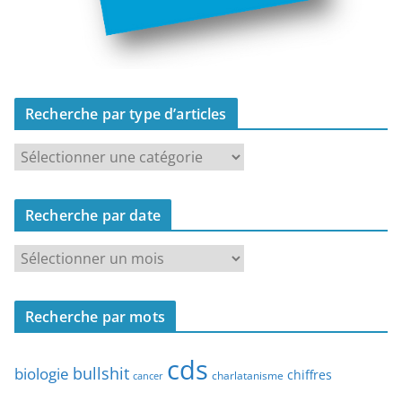
Recherche par type d’articles
R
e
c
Recherche par date
h
e
R
r
e
c
c
h
Recherche par mots
h
e
e
p
cds
r
bullshit
biologie
chiffres
charlatanisme
a
cancer
c
r