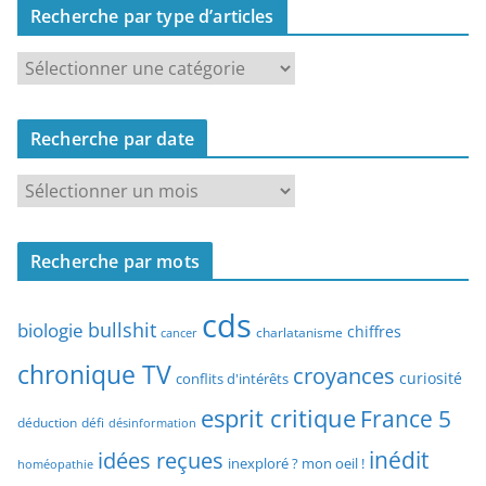
Recherche par type d’articles
R
e
c
Recherche par date
h
e
R
r
e
c
c
h
Recherche par mots
h
e
e
p
cds
r
bullshit
biologie
chiffres
charlatanisme
a
cancer
c
r
chronique TV
croyances
h
curiosité
conflits d'intérêts
t
e
esprit critique
France 5
y
déduction
défi
désinformation
p
p
idées reçues
inédit
a
inexploré ? mon oeil !
homéopathie
e
r