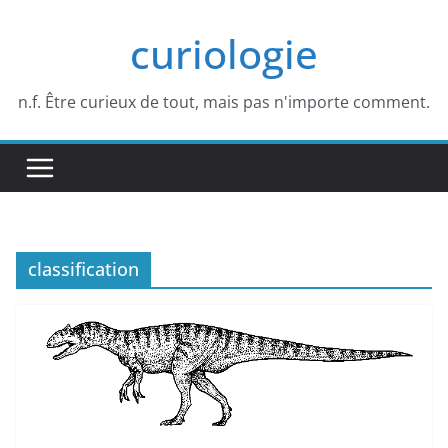
Passer
curiologie
au
contenu
n.f. Être curieux de tout, mais pas n'importe comment.
classification