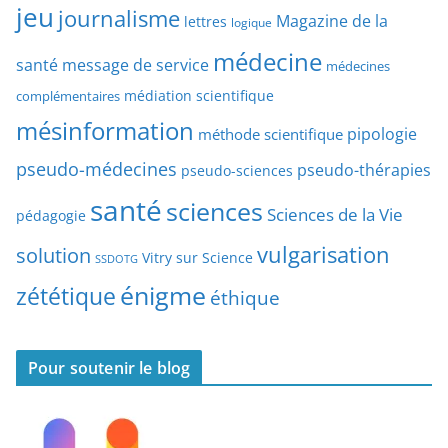
jeu
d
journalisme
Magazine de la
lettres
logique
d
’
a
médecine
a
santé
message de service
médecines
t
r
médiation scientifique
complémentaires
e
t
mésinformation
pipologie
méthode scientifique
i
c
pseudo-médecines
pseudo-thérapies
pseudo-sciences
l
santé
sciences
e
Sciences de la Vie
pédagogie
s
vulgarisation
solution
Vitry sur Science
SSDOTG
énigme
zététique
éthique
Pour soutenir le blog