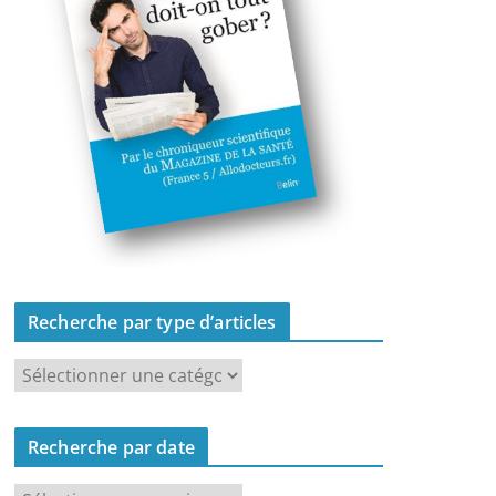
Recherche par type d’articles
R
e
c
Recherche par date
h
e