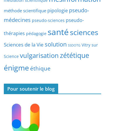
médiation scientifique
l
pseudo-
pipologie
méthode scientifique
e
s
médecines
pseudo-
pseudo-sciences
santé
sciences
thérapies
pédagogie
solution
Sciences de la Vie
Vitry sur
SSDOTG
zététique
vulgarisation
Science
énigme
éthique
Pour soutenir le blog