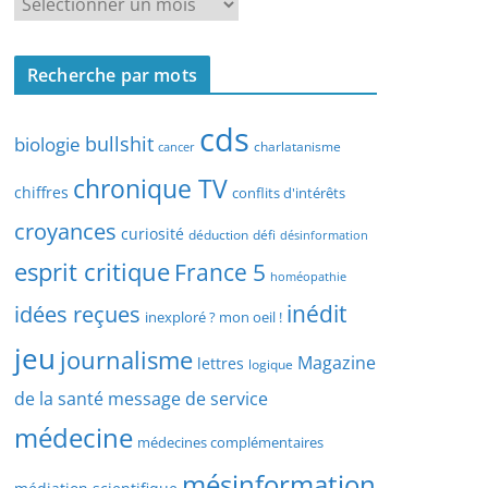
R
r
e
c
c
h
Recherche par mots
h
e
e
p
cds
r
bullshit
biologie
charlatanisme
a
cancer
c
r
chronique TV
h
chiffres
conflits d'intérêts
t
e
croyances
y
curiosité
déduction
défi
désinformation
p
p
esprit critique
France 5
a
homéopathie
e
r
idées reçues
inédit
d
inexploré ? mon oeil !
d
’
jeu
journalisme
a
Magazine
lettres
logique
a
t
r
de la santé
message de service
e
t
médecine
médecines complémentaires
i
c
mésinformation