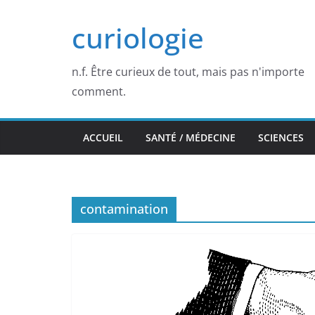
Passer
curiologie
au
contenu
n.f. Être curieux de tout, mais pas n'importe
comment.
ACCUEIL
SANTÉ / MÉDECINE
SCIENCES
contamination