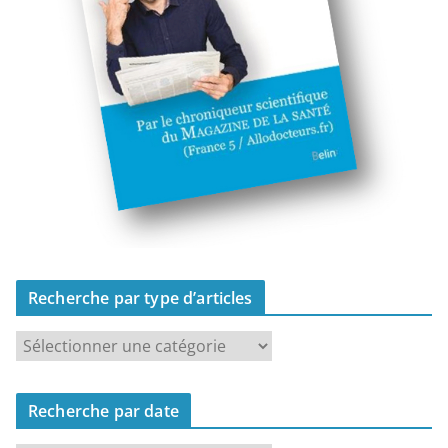
Recherche par type d’articles
R
e
c
Recherche par date
h
e