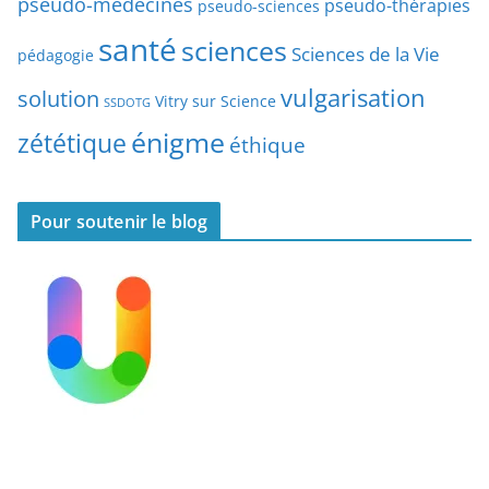
pseudo-médecines
pseudo-thérapies
pseudo-sciences
l
santé
sciences
e
Sciences de la Vie
pédagogie
s
vulgarisation
solution
Vitry sur Science
SSDOTG
énigme
zététique
éthique
Pour soutenir le blog