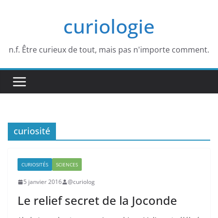
Passer
curiologie
au
contenu
n.f. Être curieux de tout, mais pas n'importe comment.
curiosité
CURIOSITÉS
SCIENCES
5 janvier 2016
@curiolog
Le relief secret de la Joconde