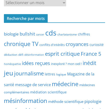
R
r
e
c
c
h
Recherche par mots
h
e
e
p
cds
r
bullshit
biologie
chiffres
charlatanisme
a
cancer
c
r
chronique TV
croyances
h
curiosité
conflits d'intérêts
t
e
esprit critique
France 5
y
déduction
défi
désinformation
p
p
idées reçues
inédit
a
inexploré ? mon oeil !
homéopathie
e
r
jeu
d
journalisme
Magazine de la
lettres
logique
d
’
a
médecine
a
santé
message de service
médecines
t
r
médiation scientifique
complémentaires
e
t
mésinformation
pipologie
méthode scientifique
i
c