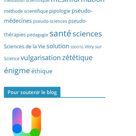
médiation scientifique
l
pseudo-
pipologie
méthode scientifique
e
s
médecines
pseudo-
pseudo-sciences
santé
sciences
thérapies
pédagogie
solution
Sciences de la Vie
Vitry sur
SSDOTG
zététique
vulgarisation
Science
énigme
éthique
Pour soutenir le blog