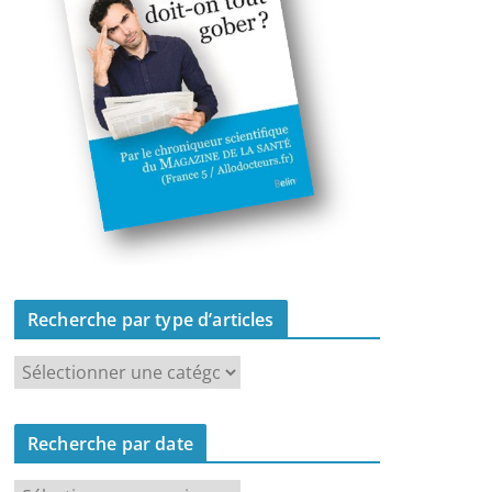
Recherche par type d’articles
R
e
c
Recherche par date
h
e