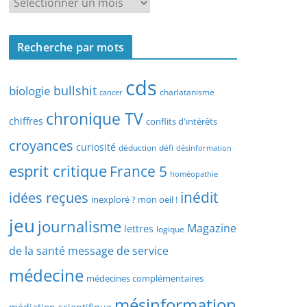
R
r
e
c
c
h
Recherche par mots
h
e
e
p
cds
r
bullshit
biologie
charlatanisme
a
cancer
c
r
chronique TV
h
chiffres
conflits d'intérêts
t
e
croyances
y
curiosité
déduction
défi
désinformation
p
p
esprit critique
France 5
a
homéopathie
e
r
idées reçues
inédit
d
inexploré ? mon oeil !
d
’
jeu
journalisme
a
Magazine
lettres
logique
a
t
r
de la santé
message de service
e
t
médecine
médecines complémentaires
i
c
mésinformation