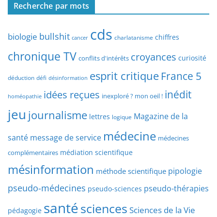
h
Recherche par mots
h
e
e
p
cds
r
bullshit
biologie
chiffres
charlatanisme
a
cancer
c
r
chronique TV
croyances
h
curiosité
conflits d'intérêts
t
e
esprit critique
France 5
y
déduction
défi
désinformation
p
p
idées reçues
inédit
a
inexploré ? mon oeil !
homéopathie
e
r
jeu
d
journalisme
Magazine de la
lettres
logique
d
’
a
médecine
a
santé
message de service
médecines
t
r
médiation scientifique
complémentaires
e
t
mésinformation
pipologie
méthode scientifique
i
c
pseudo-médecines
pseudo-thérapies
pseudo-sciences
l
santé
sciences
e
Sciences de la Vie
pédagogie