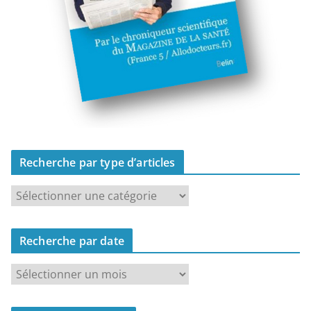
Recherche par type d’articles
R
e
c
Recherche par date
h
e
R
r
e
c
c