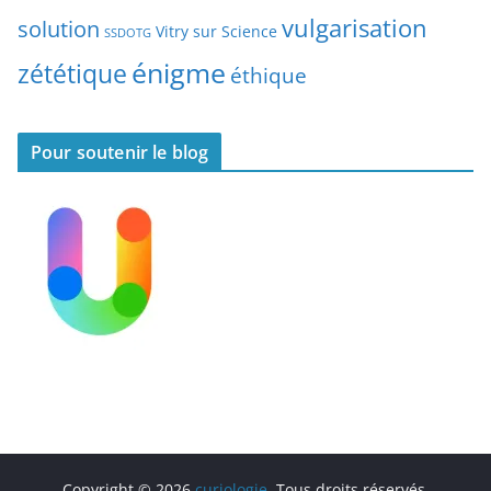
s
vulgarisation
solution
Vitry sur Science
SSDOTG
énigme
zététique
éthique
Pour soutenir le blog
Copyright © 2026
curiologie
. Tous droits réservés.