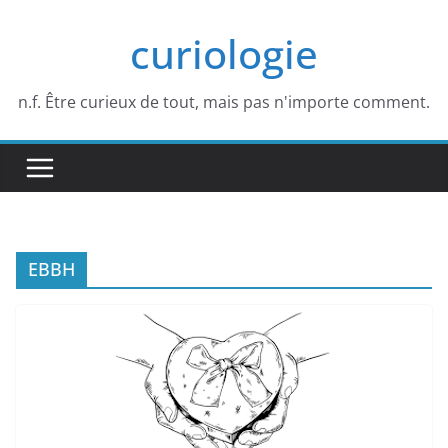
Passer
curiologie
au
contenu
n.f. Être curieux de tout, mais pas n'importe comment.
EBBH