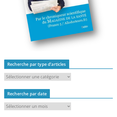
Recherche par type d’articles
R
e
c
Recherche par date
h
e
R
r
e
c