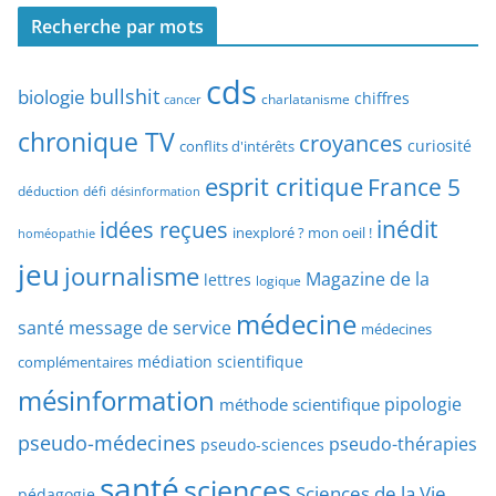
c
h
Recherche par mots
h
e
e
p
cds
r
bullshit
biologie
chiffres
charlatanisme
a
cancer
c
r
chronique TV
croyances
h
curiosité
conflits d'intérêts
t
e
esprit critique
France 5
y
déduction
défi
désinformation
p
p
idées reçues
inédit
a
inexploré ? mon oeil !
homéopathie
e
r
jeu
d
journalisme
Magazine de la
lettres
logique
d
’
a
médecine
a
santé
message de service
médecines
t
r
médiation scientifique
complémentaires
e
t
mésinformation
pipologie
méthode scientifique
i
c
pseudo-médecines
pseudo-thérapies
pseudo-sciences
l
santé
sciences
e
Sciences de la Vie
pédagogie