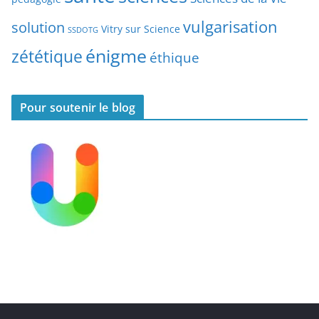
s
vulgarisation
solution
Vitry sur Science
SSDOTG
énigme
zététique
éthique
Pour soutenir le blog