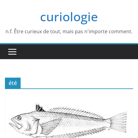
Passer
curiologie
au
contenu
n.f. Être curieux de tout, mais pas n'importe comment.
été