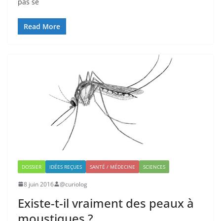
pas se
Read More
DOSSIER
IDÉES REÇUES
SANTÉ / MÉDECINE
SCIENCES
8 juin 2016
@curiolog
Existe-t-il vraiment des peaux à
moustiques ?