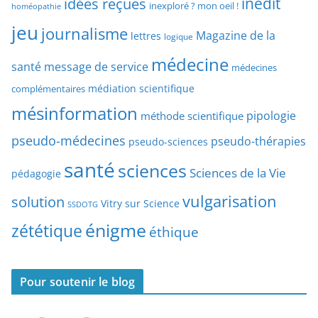
idées reçues
inédit
a
inexploré ? mon oeil !
homéopathie
e
r
jeu
d
journalisme
Magazine de la
lettres
logique
d
’
a
médecine
a
santé
message de service
médecines
t
r
médiation scientifique
complémentaires
e
t
mésinformation
pipologie
méthode scientifique
i
c
pseudo-médecines
pseudo-thérapies
pseudo-sciences
l
santé
sciences
e
Sciences de la Vie
pédagogie
s
vulgarisation
solution
Vitry sur Science
SSDOTG
énigme
zététique
éthique
Pour soutenir le blog