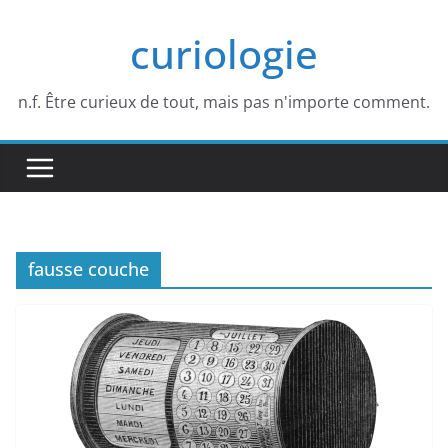
Passer
curiologie
au
contenu
n.f. Être curieux de tout, mais pas n'importe comment.
fausse couche