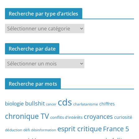
Recherche par type d’articles
R
e
c
Recherche par date
h
e
R
r
e
c
c
h
Recherche par mots
h
e
e
p
cds
r
bullshit
biologie
chiffres
charlatanisme
a
cancer
c
r
chronique TV
croyances
h
curiosité
conflits d'intérêts
t
e
esprit critique
France 5
y
déduction
défi
désinformation
p
p