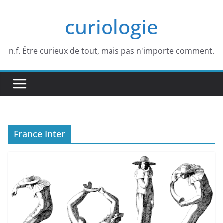
Passer
curiologie
au
contenu
n.f. Être curieux de tout, mais pas n'importe comment.
France Inter