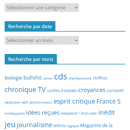
R
e
c
Recherche par date
h
e
R
r
e
c
c
h
Recherche par mots
h
e
e
p
cds
r
bullshit
biologie
chiffres
charlatanisme
a
cancer
c
r
chronique TV
croyances
h
curiosité
conflits d'intérêts
t
e
esprit critique
France 5
y
déduction
défi
désinformation
p
p
idées reçues
inédit
a
inexploré ? mon oeil !
homéopathie
e
r
jeu
d
journalisme
Magazine de la
lettres
logique
d
’