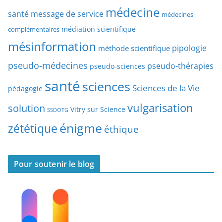
a
médecine
a
santé
message de service
médecines
t
r
médiation scientifique
complémentaires
e
t
mésinformation
pipologie
méthode scientifique
i
c
pseudo-médecines
pseudo-thérapies
pseudo-sciences
l
santé
sciences
e
Sciences de la Vie
pédagogie
s
vulgarisation
solution
Vitry sur Science
SSDOTG
énigme
zététique
éthique
Pour soutenir le blog