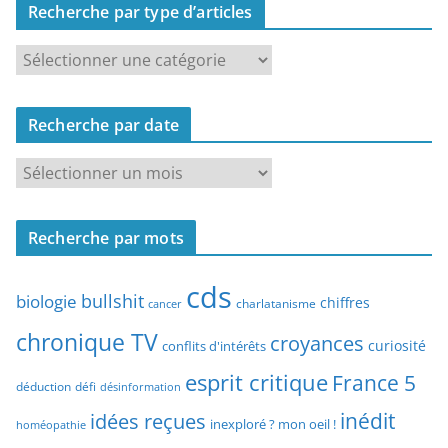
Recherche par type d’articles
R
e
c
Recherche par date
h
e
R
r
e
c
c
h
Recherche par mots
h
e
e
p
cds
r
bullshit
biologie
chiffres
charlatanisme
a
cancer
c
r
chronique TV
croyances
h
curiosité
conflits d'intérêts
t
e
esprit critique
France 5
y
déduction
défi
désinformation
p
p
idées reçues
inédit
a
inexploré ? mon oeil !
homéopathie
e
r