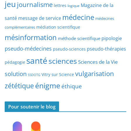
jeu
d
journalisme
Magazine de la
lettres
logique
d
’
a
médecine
a
santé
message de service
médecines
t
r
médiation scientifique
complémentaires
e
t
mésinformation
pipologie
méthode scientifique
i
c
pseudo-médecines
pseudo-thérapies
pseudo-sciences
l
santé
sciences
e
Sciences de la Vie
pédagogie
s
vulgarisation
solution
Vitry sur Science
SSDOTG
énigme
zététique
éthique
Pour soutenir le blog