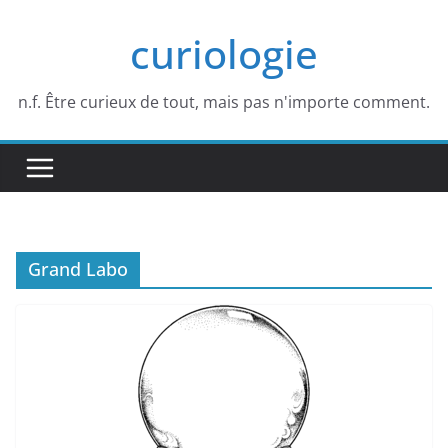
Passer
curiologie
au
contenu
n.f. Être curieux de tout, mais pas n'importe comment.
Grand Labo