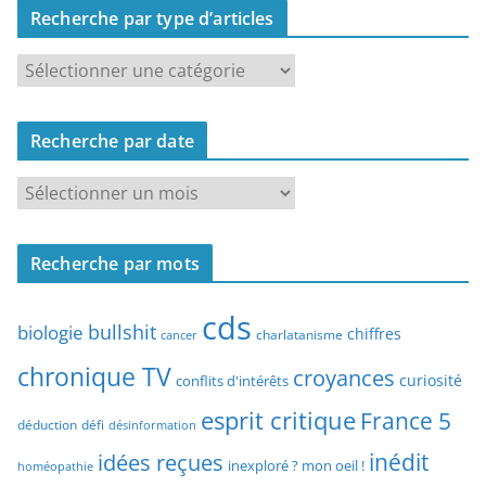
Recherche par type d’articles
R
e
c
Recherche par date
h
e
R
r
e
c
c
h
Recherche par mots
h
e
e
p
cds
r
bullshit
biologie
chiffres
charlatanisme
a
cancer
c
r
chronique TV
croyances
h
curiosité
conflits d'intérêts
t
e
esprit critique
France 5
y
déduction
défi
désinformation
p
p
idées reçues
inédit
a
inexploré ? mon oeil !
homéopathie
e