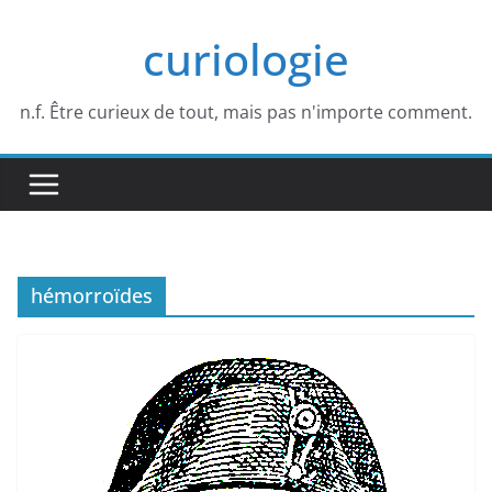
Passer
curiologie
au
contenu
n.f. Être curieux de tout, mais pas n'importe comment.
hémorroïdes