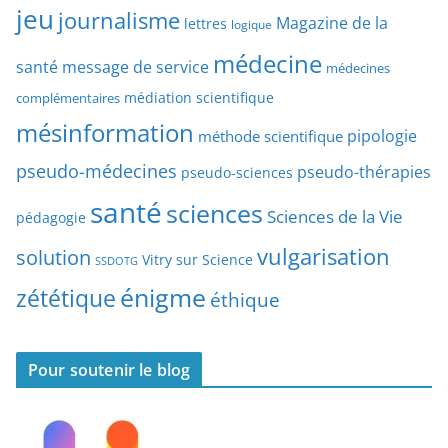
r
jeu
d
journalisme
Magazine de la
lettres
logique
d
’
a
médecine
a
santé
message de service
médecines
t
r
médiation scientifique
complémentaires
e
t
mésinformation
pipologie
méthode scientifique
i
c
pseudo-médecines
pseudo-thérapies
pseudo-sciences
l
santé
sciences
e
Sciences de la Vie
pédagogie
s
vulgarisation
solution
Vitry sur Science
SSDOTG
énigme
zététique
éthique
Pour soutenir le blog