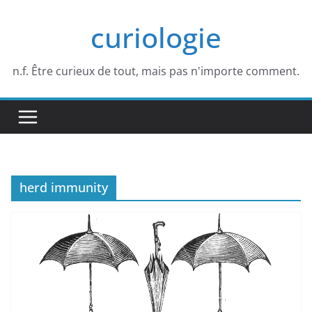
Passer
curiologie
au
contenu
n.f. Être curieux de tout, mais pas n'importe comment.
herd immunity