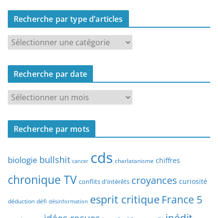
Recherche par type d’articles
R
e
c
Recherche par date
h
e
R
r
e
c
c
h
Recherche par mots
h
e
e
p
cds
r
bullshit
biologie
chiffres
charlatanisme
a
cancer
c
r
chronique TV
croyances
h
curiosité
conflits d'intérêts
t
e
esprit critique
France 5
y
déduction
défi
désinformation
p
p
a