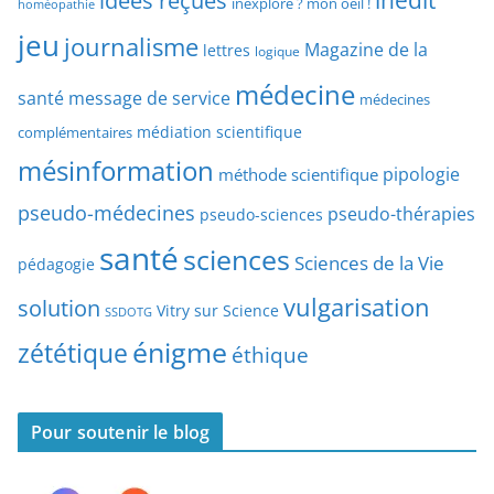
idées reçues
inédit
inexploré ? mon oeil !
homéopathie
e
r
jeu
d
journalisme
Magazine de la
lettres
logique
d
’
a
médecine
a
santé
message de service
médecines
t
r
médiation scientifique
complémentaires
e
t
mésinformation
pipologie
méthode scientifique
i
c
pseudo-médecines
pseudo-thérapies
pseudo-sciences
l
santé
sciences
e
Sciences de la Vie
pédagogie
s
vulgarisation
solution
Vitry sur Science
SSDOTG
énigme
zététique
éthique
Pour soutenir le blog