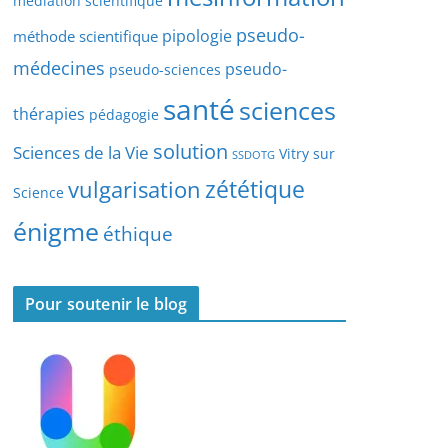
médiation scientifique
l
pseudo-
pipologie
méthode scientifique
e
s
médecines
pseudo-
pseudo-sciences
santé
sciences
thérapies
pédagogie
solution
Sciences de la Vie
Vitry sur
SSDOTG
zététique
vulgarisation
Science
énigme
éthique
Pour soutenir le blog