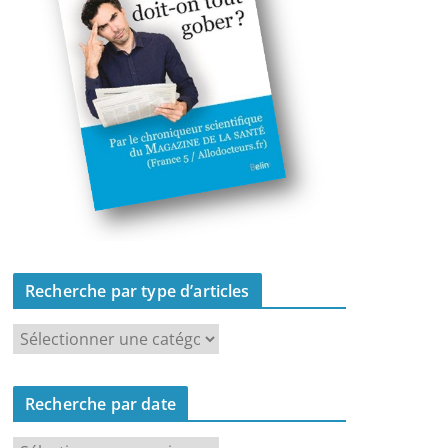
Recherche par type d’articles
R
e
c
Recherche par date
h
e