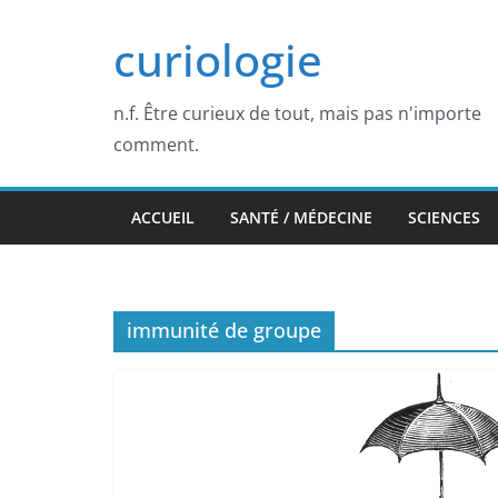
Passer
curiologie
au
contenu
n.f. Être curieux de tout, mais pas n'importe
comment.
ACCUEIL
SANTÉ / MÉDECINE
SCIENCES
immunité de groupe