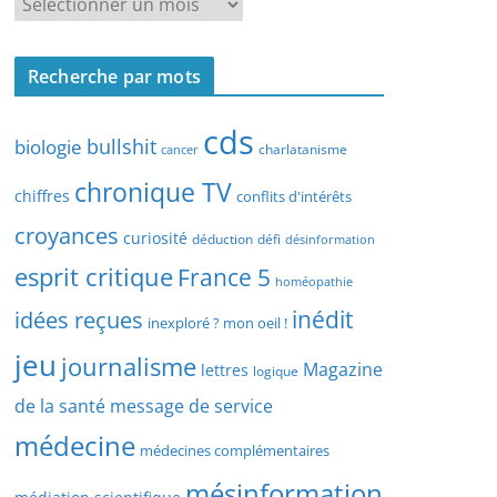
R
r
e
c
c
h
Recherche par mots
h
e
e
p
cds
r
bullshit
biologie
charlatanisme
a
cancer
c
r
chronique TV
h
chiffres
conflits d'intérêts
t
e
croyances
y
curiosité
déduction
défi
désinformation
p
p
esprit critique
France 5
a
homéopathie
e
r
idées reçues
inédit
d
inexploré ? mon oeil !
d
’
jeu
journalisme
a
Magazine
lettres
logique
a
t
r
de la santé
message de service
e
t
médecine
médecines complémentaires
i
c
mésinformation