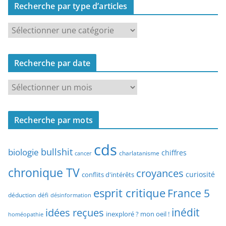
Recherche par type d’articles
R
e
c
Recherche par date
h
e
R
r
e
c
c
h
Recherche par mots
h
e
e
p
cds
r
bullshit
biologie
chiffres
charlatanisme
a
cancer
c
r
chronique TV
croyances
h
curiosité
conflits d'intérêts
t
e
esprit critique
France 5
y
déduction
défi
désinformation
p
p
idées reçues
inédit
a
inexploré ? mon oeil !
homéopathie
e
r