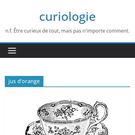
Passer
curiologie
au
contenu
n.f. Être curieux de tout, mais pas n'importe comment.
jus d’orange