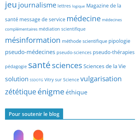
jeu
d
journalisme
Magazine de la
lettres
logique
d
’
a
médecine
a
santé
message de service
médecines
t
r
médiation scientifique
complémentaires
e
t
mésinformation
pipologie
méthode scientifique
i
c
pseudo-médecines
pseudo-thérapies
pseudo-sciences
l
santé
sciences
e
Sciences de la Vie
pédagogie
s
vulgarisation
solution
Vitry sur Science
SSDOTG
énigme
zététique
éthique
Pour soutenir le blog