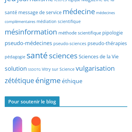
d
’
a
médecine
a
santé
message de service
médecines
t
r
médiation scientifique
complémentaires
e
t
mésinformation
pipologie
méthode scientifique
i
c
pseudo-médecines
pseudo-thérapies
pseudo-sciences
l
santé
sciences
e
Sciences de la Vie
pédagogie
s
vulgarisation
solution
Vitry sur Science
SSDOTG
énigme
zététique
éthique
Pour soutenir le blog