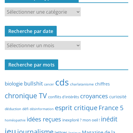
R
e
c
Recherche par date
h
e
R
r
e
c
c
h
Recherche par mots
h
e
e
p
cds
r
bullshit
biologie
chiffres
charlatanisme
a
cancer
c
r
chronique TV
croyances
h
curiosité
conflits d'intérêts
t
e
esprit critique
France 5
y
déduction
défi
désinformation
p
p
idées reçues
inédit
a
inexploré ? mon oeil !
homéopathie
e
r
jeu
d
journalisme
Magazine de la
lettres
logique