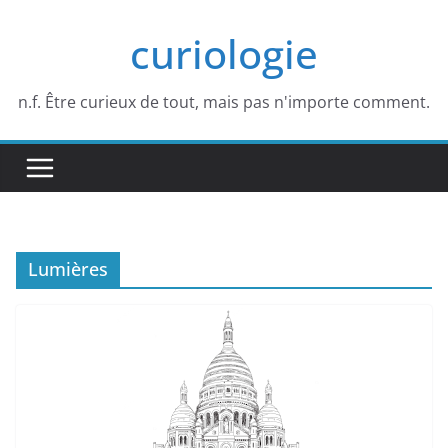
Passer
curiologie
au
contenu
n.f. Être curieux de tout, mais pas n'importe comment.
Lumières