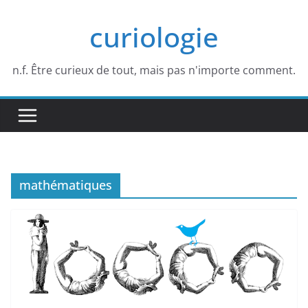
Passer
curiologie
au
contenu
n.f. Être curieux de tout, mais pas n'importe comment.
mathématiques