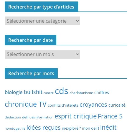
Recherche par type d’articles
R
e
c
Recherche par date
h
e
R
r
e
c
c
h
Recherche par mots
h
e
e
p
cds
r
bullshit
biologie
chiffres
charlatanisme
a
cancer
c
r
chronique TV
croyances
h
curiosité
conflits d'intérêts
t
e
esprit critique
France 5
y
déduction
défi
désinformation
p
p
idées reçues
inédit
a
inexploré ? mon oeil !
homéopathie
e