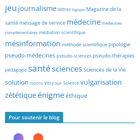
r
jeu
d
journalisme
Magazine de la
lettres
logique
d
’
a
médecine
a
santé
message de service
médecines
t
r
médiation scientifique
complémentaires
e
t
mésinformation
pipologie
méthode scientifique
i
c
pseudo-médecines
pseudo-thérapies
pseudo-sciences
l
santé
sciences
e
Sciences de la Vie
pédagogie
s
vulgarisation
solution
Vitry sur Science
SSDOTG
énigme
zététique
éthique
Pour soutenir le blog