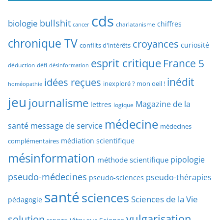
e
e
p
cds
r
bullshit
biologie
chiffres
charlatanisme
a
cancer
c
r
chronique TV
croyances
h
curiosité
conflits d'intérêts
t
e
esprit critique
France 5
y
déduction
défi
désinformation
p
p
idées reçues
inédit
a
inexploré ? mon oeil !
homéopathie
e
r
jeu
d
journalisme
Magazine de la
lettres
logique
d
’
a
médecine
a
santé
message de service
médecines
t
r
médiation scientifique
complémentaires
e
t
mésinformation
pipologie
méthode scientifique
i
c
pseudo-médecines
pseudo-thérapies
pseudo-sciences
l
santé
sciences
e
Sciences de la Vie
pédagogie
s
vulgarisation
solution