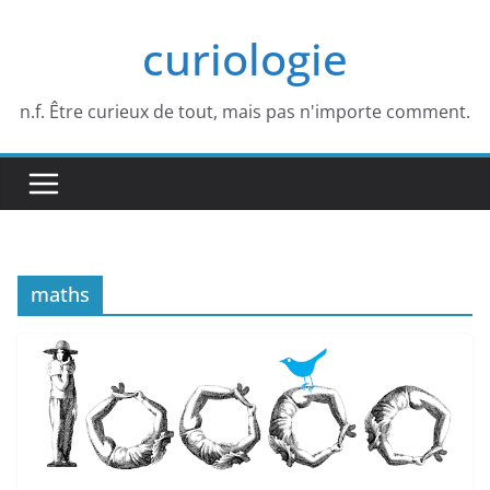
Passer
curiologie
au
contenu
n.f. Être curieux de tout, mais pas n'importe comment.
maths