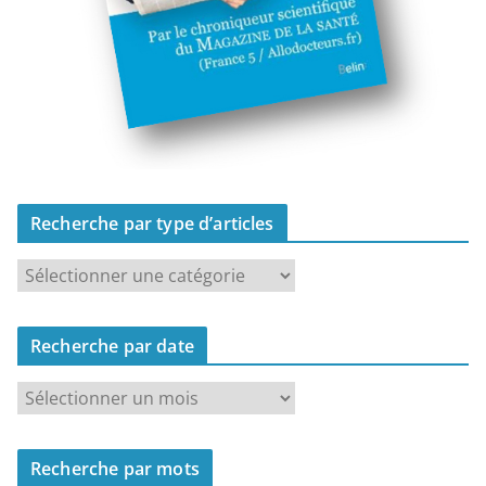
Recherche par type d’articles
R
e
c
Recherche par date
h
e
R
r
e
c
c
h
Recherche par mots
h