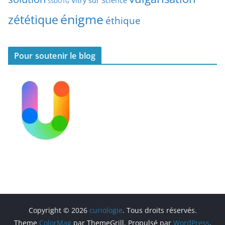
Vitry sur Science
SSDOTG
énigme
zététique
éthique
Pour soutenir le blog
Copyright © 2026
curiologie
. Tous droits réservés.
Theme
ColorMag
par ThemeGrill. Propulsé par
WordPress
.