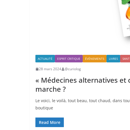
ACTUALITÉ
ESPRIT CRITIQUE
ÉVÈNEMENTS
LIVRES
SANT
28 mars 2024
@curiolog
« Médecines alternatives et 
marche ?
Le voici, le voilà, tout beau, tout chaud, dans t
boutique
Read More