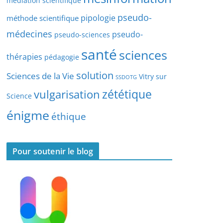
médiation scientifique
l
pseudo-
pipologie
méthode scientifique
e
s
médecines
pseudo-
pseudo-sciences
santé
sciences
thérapies
pédagogie
solution
Sciences de la Vie
Vitry sur
SSDOTG
zététique
vulgarisation
Science
énigme
éthique
Pour soutenir le blog