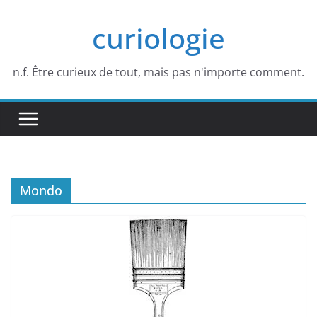
Passer
curiologie
au
contenu
n.f. Être curieux de tout, mais pas n'importe comment.
Mondo