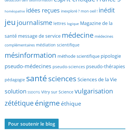
déduction
défi
désinformation
p
p
idées reçues
inédit
a
inexploré ? mon oeil !
homéopathie
e
r
jeu
d
journalisme
Magazine de la
lettres
logique
d
’
a
médecine
a
santé
message de service
médecines
t
r
médiation scientifique
complémentaires
e
t
mésinformation
pipologie
méthode scientifique
i
c
pseudo-médecines
pseudo-thérapies
pseudo-sciences
l
santé
sciences
e
Sciences de la Vie
pédagogie
s
vulgarisation
solution
Vitry sur Science
SSDOTG
énigme
zététique
éthique
Pour soutenir le blog