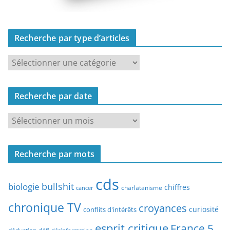
Recherche par type d’articles
R
e
c
Recherche par date
h
e
R
r
e
c
c
h
Recherche par mots
h
e
e
p
cds
r
bullshit
biologie
chiffres
charlatanisme
a
cancer
c
r
chronique TV
croyances
h
curiosité
conflits d'intérêts
t
e
esprit critique
France 5
y