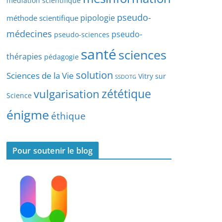
médiation scientifique
l
pseudo-
pipologie
méthode scientifique
e
s
médecines
pseudo-
pseudo-sciences
santé
sciences
thérapies
pédagogie
solution
Sciences de la Vie
Vitry sur
SSDOTG
zététique
vulgarisation
Science
énigme
éthique
Pour soutenir le blog