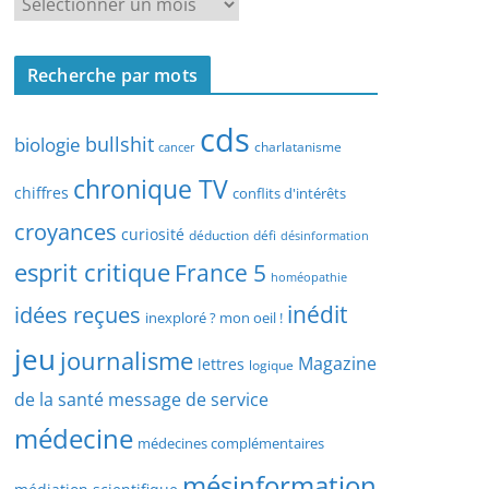
R
r
e
c
c
h
Recherche par mots
h
e
e
p
cds
r
bullshit
biologie
charlatanisme
a
cancer
c
r
chronique TV
h
chiffres
conflits d'intérêts
t
e
croyances
y
curiosité
déduction
défi
désinformation
p
p
esprit critique
France 5
a
homéopathie
e
r
idées reçues
inédit
d
inexploré ? mon oeil !
d
’
jeu
journalisme
a
Magazine
lettres
logique
a
t
r
de la santé
message de service
e
t
médecine
médecines complémentaires
i
c
mésinformation