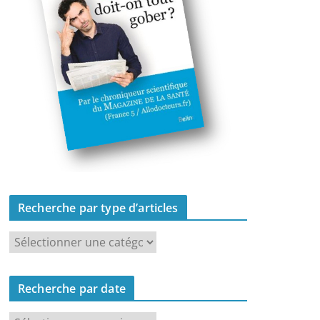
Recherche par type d’articles
R
e
c
Recherche par date
h
e