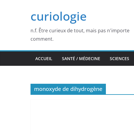
Passer
curiologie
au
contenu
n.f. Être curieux de tout, mais pas n'importe
comment.
ACCUEIL
SANTÉ / MÉDECINE
SCIENCES
monoxyde de dihydrogène