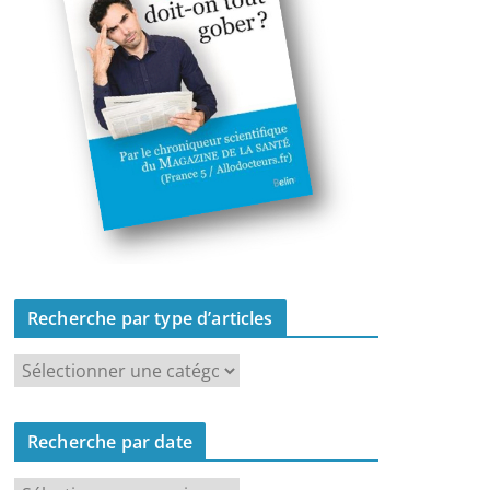
Recherche par type d’articles
R
e
c
Recherche par date
h
e