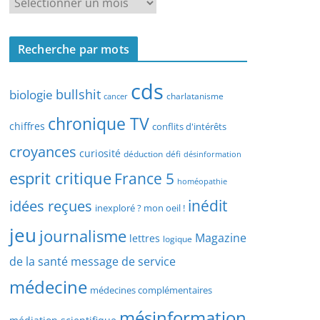
R
r
e
c
c
h
Recherche par mots
h
e
e
p
cds
r
bullshit
biologie
charlatanisme
a
cancer
c
r
chronique TV
h
chiffres
conflits d'intérêts
t
e
croyances
y
curiosité
déduction
défi
désinformation
p
p
esprit critique
France 5
a
homéopathie
e
r
idées reçues
inédit
d
inexploré ? mon oeil !
d
’
jeu
journalisme
a
Magazine
lettres
logique
a
t
r
de la santé
message de service
e
t
médecine
médecines complémentaires
i
c
mésinformation