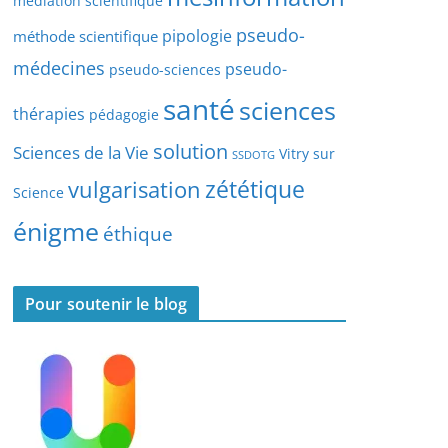
médiation scientifique
l
pseudo-
pipologie
méthode scientifique
e
s
médecines
pseudo-
pseudo-sciences
santé
sciences
thérapies
pédagogie
solution
Sciences de la Vie
Vitry sur
SSDOTG
zététique
vulgarisation
Science
énigme
éthique
Pour soutenir le blog