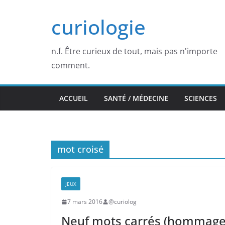
Passer
curiologie
au
contenu
n.f. Être curieux de tout, mais pas n'importe
comment.
ACCUEIL
SANTÉ / MÉDECINE
SCIENCES
mot croisé
JEUX
7 mars 2016
@curiolog
Neuf mots carrés (hommage