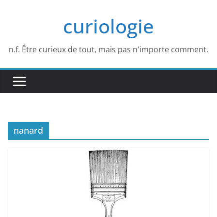
Passer
curiologie
au
contenu
n.f. Être curieux de tout, mais pas n'importe comment.
nanard