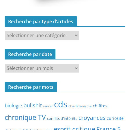
Recherche par type d’articles
R
e
c
Recherche par date
h
e
R
r
e
c
c
h
Recherche par mots
h
e
e
p
cds
r
bullshit
biologie
chiffres
charlatanisme
a
cancer
c
r
chronique TV
croyances
h
curiosité
conflits d'intérêts
t
e
esprit critique
France 5
y