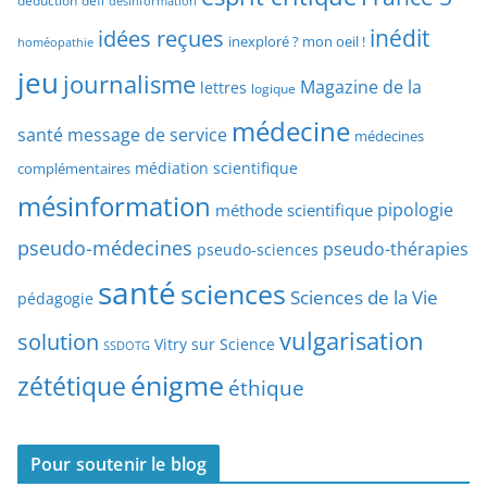
déduction
défi
désinformation
p
p
idées reçues
inédit
a
inexploré ? mon oeil !
homéopathie
e
r
jeu
d
journalisme
Magazine de la
lettres
logique
d
’
a
médecine
a
santé
message de service
médecines
t
r
médiation scientifique
complémentaires
e
t
mésinformation
pipologie
méthode scientifique
i
c
pseudo-médecines
pseudo-thérapies
pseudo-sciences
l
santé
sciences
e
Sciences de la Vie
pédagogie
s
vulgarisation
solution
Vitry sur Science
SSDOTG
énigme
zététique
éthique
Pour soutenir le blog