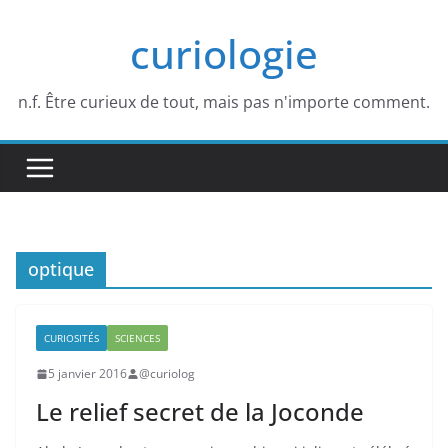
Passer
curiologie
au
contenu
n.f. Être curieux de tout, mais pas n'importe comment.
optique
CURIOSITÉS
SCIENCES
5 janvier 2016
@curiolog
Le relief secret de la Joconde