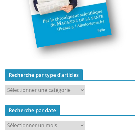
Recherche par type d’articles
R
e
c
Recherche par date
h
e
R
r
e
c
c