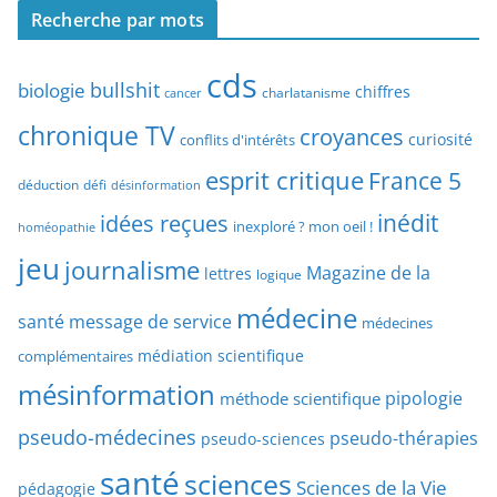
h
Recherche par mots
h
e
e
p
cds
r
bullshit
biologie
chiffres
charlatanisme
a
cancer
c
r
chronique TV
croyances
h
curiosité
conflits d'intérêts
t
e
esprit critique
France 5
y
déduction
défi
désinformation
p
p
idées reçues
inédit
a
inexploré ? mon oeil !
homéopathie
e
r
jeu
d
journalisme
Magazine de la
lettres
logique
d
’
a
médecine
a
santé
message de service
médecines
t
r
médiation scientifique
complémentaires
e
t
mésinformation
pipologie
méthode scientifique
i
c
pseudo-médecines
pseudo-thérapies
pseudo-sciences
l
santé
sciences
e
Sciences de la Vie
pédagogie