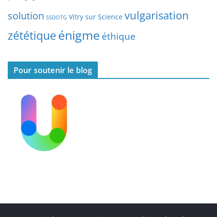
s
vulgarisation
solution
Vitry sur Science
SSDOTG
énigme
zététique
éthique
Pour soutenir le blog