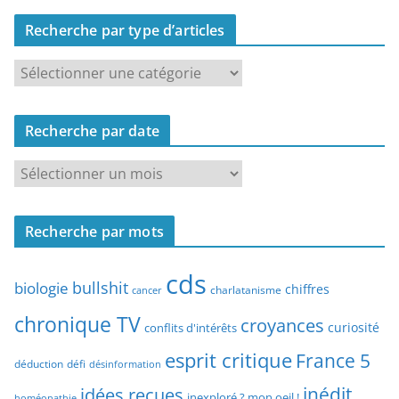
Recherche par type d’articles
R
e
c
Recherche par date
h
e
R
r
e
c
c
h
Recherche par mots
h
e
e
p
cds
r
bullshit
biologie
chiffres
charlatanisme
a
cancer
c
r
chronique TV
croyances
h
curiosité
conflits d'intérêts
t
e
esprit critique
France 5
y
déduction
défi
désinformation
p
p
idées reçues
inédit
a
inexploré ? mon oeil !
homéopathie