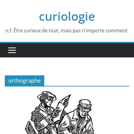
Passer
curiologie
au
contenu
n.f. Être curieux de tout, mais pas n'importe comment.
orthographe