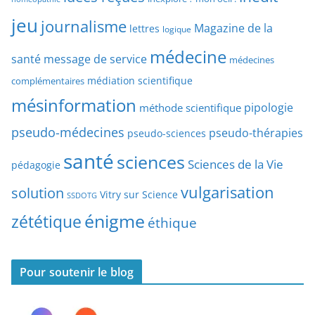
e
r
jeu
d
journalisme
Magazine de la
lettres
logique
d
’
a
médecine
a
santé
message de service
médecines
t
r
médiation scientifique
complémentaires
e
t
mésinformation
pipologie
méthode scientifique
i
c
pseudo-médecines
pseudo-thérapies
pseudo-sciences
l
santé
sciences
e
Sciences de la Vie
pédagogie
s
vulgarisation
solution
Vitry sur Science
SSDOTG
énigme
zététique
éthique
Pour soutenir le blog