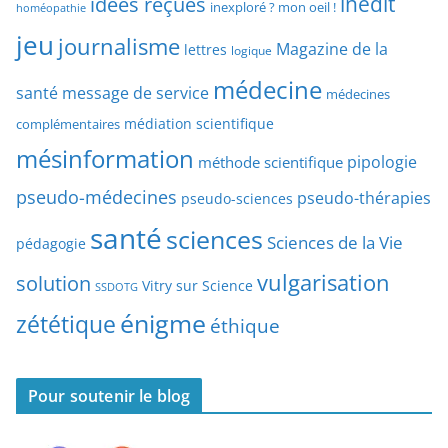
idées reçues
inédit
a
inexploré ? mon oeil !
homéopathie
e
r
jeu
d
journalisme
Magazine de la
lettres
logique
d
’
a
médecine
a
santé
message de service
médecines
t
r
médiation scientifique
complémentaires
e
t
mésinformation
pipologie
méthode scientifique
i
c
pseudo-médecines
pseudo-thérapies
pseudo-sciences
l
santé
sciences
e
Sciences de la Vie
pédagogie
s
vulgarisation
solution
Vitry sur Science
SSDOTG
énigme
zététique
éthique
Pour soutenir le blog