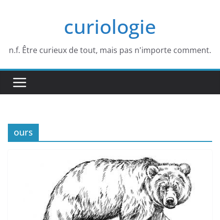
Passer
curiologie
au
contenu
n.f. Être curieux de tout, mais pas n'importe comment.
ours