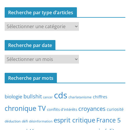
Recherche par type d’articles
R
e
c
Recherche par date
h
e
R
r
e
c
c
h
Recherche par mots
h
e
e
p
cds
r
bullshit
biologie
chiffres
charlatanisme
a
cancer
c
r
chronique TV
croyances
h
curiosité
conflits d'intérêts
t
e
esprit critique
France 5
y
déduction
défi
désinformation
p
p