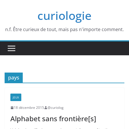
Passer
curiologie
au
contenu
n.f. Être curieux de tout, mais pas n'importe comment.
pays
JEUX
18 décembre 2015
@curiolog
Alphabet sans frontière[s]