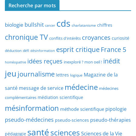
h
Recherche par mots
h
e
e
p
cds
r
bullshit
biologie
chiffres
charlatanisme
a
cancer
c
r
chronique TV
croyances
h
curiosité
conflits d'intérêts
t
e
esprit critique
France 5
y
déduction
défi
désinformation
p
p
idées reçues
inédit
a
inexploré ? mon oeil !
homéopathie
e
r
jeu
d
journalisme
Magazine de la
lettres
logique
d
’
a
médecine
a
santé
message de service
médecines
t
r
médiation scientifique
complémentaires
e
t
mésinformation
pipologie
méthode scientifique
i
c
pseudo-médecines
pseudo-thérapies
pseudo-sciences
l
santé
sciences
e
Sciences de la Vie
pédagogie