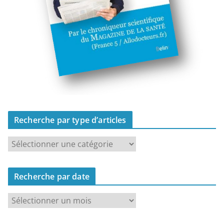
Recherche par type d’articles
R
e
c
Recherche par date
h
e
R
r
e
c
c