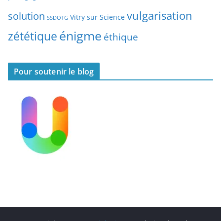
s
vulgarisation
solution
Vitry sur Science
SSDOTG
énigme
zététique
éthique
Pour soutenir le blog