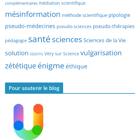
r
médiation scientifique
complémentaires
e
t
mésinformation
pipologie
méthode scientifique
i
c
pseudo-médecines
pseudo-thérapies
pseudo-sciences
l
santé
sciences
e
Sciences de la Vie
pédagogie
s
vulgarisation
solution
Vitry sur Science
SSDOTG
énigme
zététique
éthique
Pour soutenir le blog