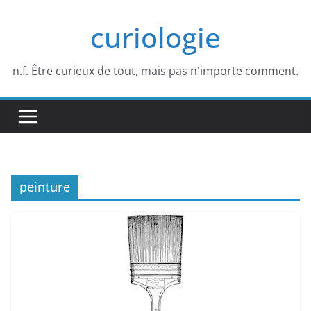
Passer
curiologie
au
contenu
n.f. Être curieux de tout, mais pas n'importe comment.
peinture