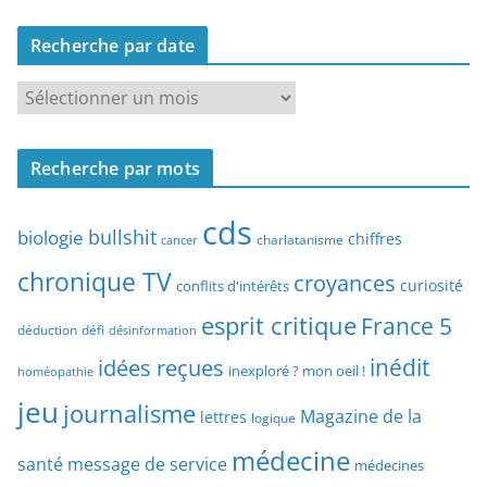
c
Recherche par date
h
e
R
r
e
c
c
h
Recherche par mots
h
e
e
p
cds
r
bullshit
biologie
chiffres
charlatanisme
a
cancer
c
r
chronique TV
croyances
h
curiosité
conflits d'intérêts
t
e
esprit critique
France 5
y
déduction
défi
désinformation
p
p
idées reçues
inédit
a
inexploré ? mon oeil !
homéopathie
e
r
jeu
d
journalisme
Magazine de la
lettres
logique
d
’
a
médecine
a
santé
message de service
médecines
t