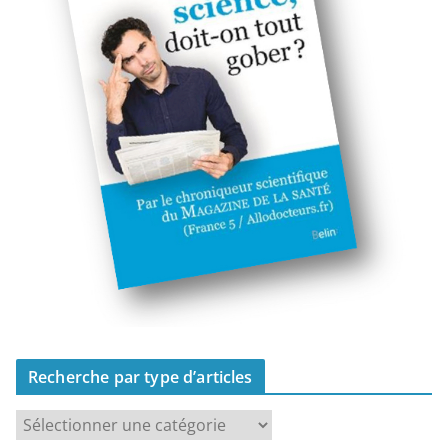
Recherche par type d’articles
R
e