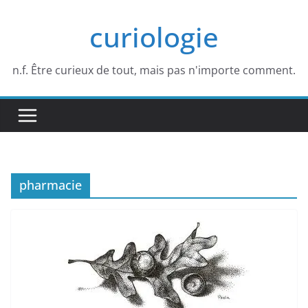
Passer
curiologie
au
contenu
n.f. Être curieux de tout, mais pas n'importe comment.
pharmacie