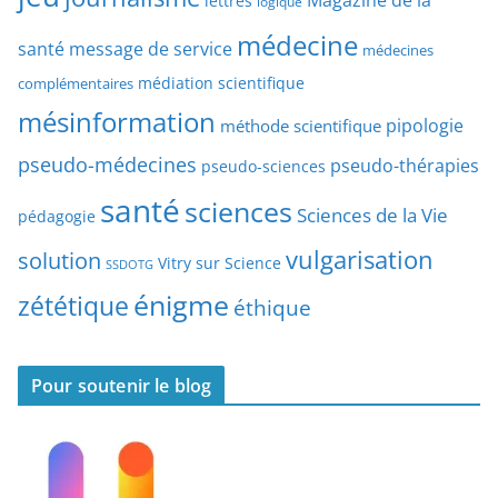
Magazine de la
lettres
logique
d
’
a
médecine
a
santé
message de service
médecines
t
r
médiation scientifique
complémentaires
e
t
mésinformation
pipologie
méthode scientifique
i
c
pseudo-médecines
pseudo-thérapies
pseudo-sciences
l
santé
sciences
e
Sciences de la Vie
pédagogie
s
vulgarisation
solution
Vitry sur Science
SSDOTG
énigme
zététique
éthique
Pour soutenir le blog