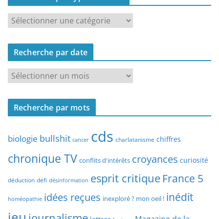
R
e
c
Recherche par date
h
e
R
r
e
c
c
h
Recherche par mots
h
e
e
p
cds
r
bullshit
biologie
chiffres
charlatanisme
a
cancer
c
r
chronique TV
croyances
h
curiosité
conflits d'intérêts
t
e
esprit critique
France 5
y
déduction
défi
désinformation
p
p
idées reçues
inédit
a
inexploré ? mon oeil !
homéopathie
e
r
jeu
d
journalisme