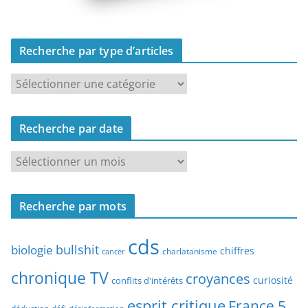
Recherche par type d’articles
R
e
c
Recherche par date
h
e
R
r
e
c
c
h
Recherche par mots
h
e
e
p
cds
r
bullshit
biologie
chiffres
charlatanisme
a
cancer
c
r
chronique TV
croyances
h
curiosité
conflits d'intérêts
t
e
esprit critique
France 5
y