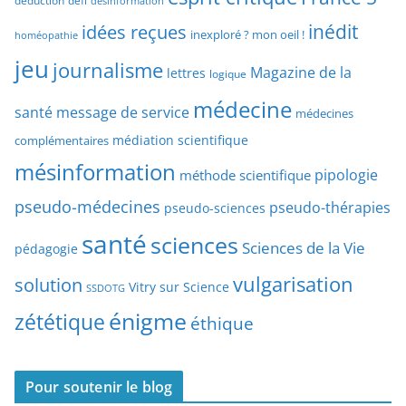
déduction
défi
désinformation
p
p
idées reçues
inédit
a
inexploré ? mon oeil !
homéopathie
e
r
jeu
d
journalisme
Magazine de la
lettres
logique
d
’
a
médecine
a
santé
message de service
médecines
t
r
médiation scientifique
complémentaires
e
t
mésinformation
pipologie
méthode scientifique
i
c
pseudo-médecines
pseudo-thérapies
pseudo-sciences
l
santé
sciences
e
Sciences de la Vie
pédagogie
s
vulgarisation
solution
Vitry sur Science
SSDOTG
énigme
zététique
éthique
Pour soutenir le blog