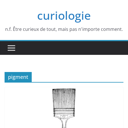
Passer
curiologie
au
contenu
n.f. Être curieux de tout, mais pas n'importe comment.
pigment