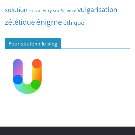
s
vulgarisation
solution
Vitry sur Science
SSDOTG
énigme
zététique
éthique
Pour soutenir le blog