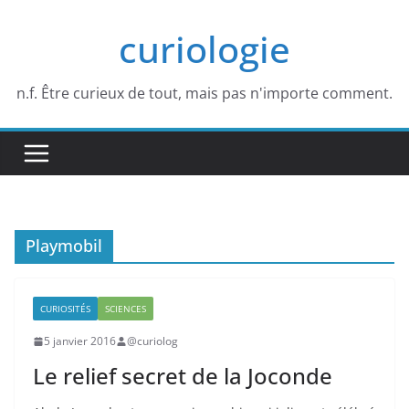
Passer
curiologie
au
contenu
n.f. Être curieux de tout, mais pas n'importe comment.
Playmobil
CURIOSITÉS
SCIENCES
5 janvier 2016
@curiolog
Le relief secret de la Joconde