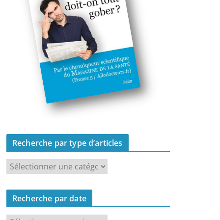
Recherche par type d’articles
R
e
c
Recherche par date
h
e