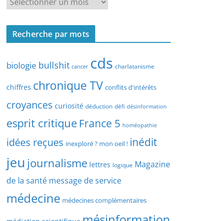
R
r
e
c
c
h
Recherche par mots
h
e
e
p
cds
r
bullshit
biologie
charlatanisme
a
cancer
c
r
chronique TV
h
chiffres
conflits d'intérêts
t
e
croyances
y
curiosité
déduction
défi
désinformation
p
p
esprit critique
France 5
a
homéopathie
e
r
idées reçues
inédit
d
inexploré ? mon oeil !
d
’
jeu
journalisme
a
Magazine
lettres
logique
a
t
r
de la santé
message de service
e
t
médecine
médecines complémentaires
i
c
mésinformation