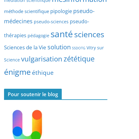
médiation scientifique
l
pseudo-
pipologie
méthode scientifique
e
s
médecines
pseudo-
pseudo-sciences
santé
sciences
thérapies
pédagogie
solution
Sciences de la Vie
Vitry sur
SSDOTG
zététique
vulgarisation
Science
énigme
éthique
Pour soutenir le blog