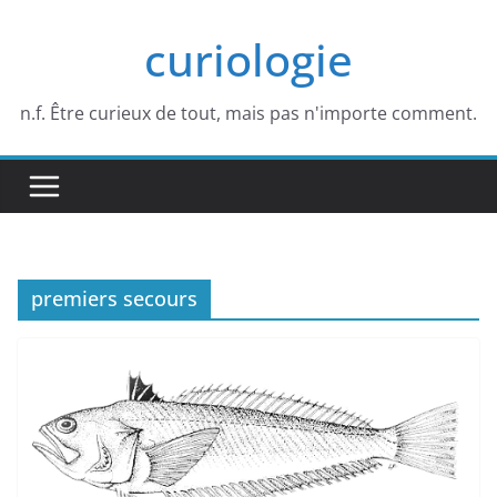
Passer
curiologie
au
contenu
n.f. Être curieux de tout, mais pas n'importe comment.
premiers secours