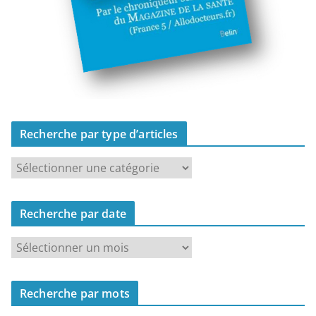
Recherche par type d’articles
R
e
c
Recherche par date
h
e
R
r
e
c
c
h
Recherche par mots
h
e
e