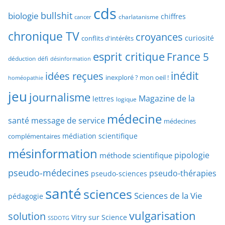
p
cds
r
bullshit
biologie
chiffres
charlatanisme
a
cancer
c
r
chronique TV
croyances
h
curiosité
conflits d'intérêts
t
e
esprit critique
France 5
y
déduction
défi
désinformation
p
p
idées reçues
inédit
a
inexploré ? mon oeil !
homéopathie
e
r
jeu
d
journalisme
Magazine de la
lettres
logique
d
’
a
médecine
a
santé
message de service
médecines
t
r
médiation scientifique
complémentaires
e
t
mésinformation
pipologie
méthode scientifique
i
c
pseudo-médecines
pseudo-thérapies
pseudo-sciences
l
santé
sciences
e
Sciences de la Vie
pédagogie
s
vulgarisation
solution
Vitry sur Science
SSDOTG