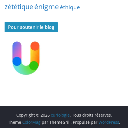
énigme
zététique
éthique
Pour soutenir le blog
Copyright © 2026
curiologie
. Tous droits réservés.
Theme
ColorMag
par ThemeGrill. Propulsé par
WordPress
.