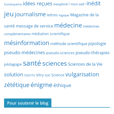
idées reçues
inédit
a
inexploré ? mon oeil !
homéopathie
e
r
jeu
d
journalisme
Magazine de la
lettres
logique
d
’
a
médecine
a
santé
message de service
médecines
t
r
médiation scientifique
complémentaires
e
t
mésinformation
pipologie
méthode scientifique
i
c
pseudo-médecines
pseudo-thérapies
pseudo-sciences
l
santé
sciences
e
Sciences de la Vie
pédagogie
s
vulgarisation
solution
Vitry sur Science
SSDOTG
énigme
zététique
éthique
Pour soutenir le blog