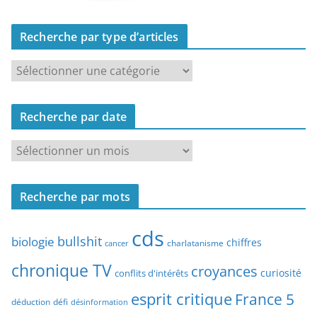
Recherche par type d’articles
R
e
c
Recherche par date
h
e
R
r
e
c
c
h
Recherche par mots
h
e
e
p
cds
r
bullshit
biologie
chiffres
charlatanisme
a
cancer
c
r
chronique TV
croyances
h
curiosité
conflits d'intérêts
t
e
esprit critique
France 5
y
déduction
défi
désinformation
p
p