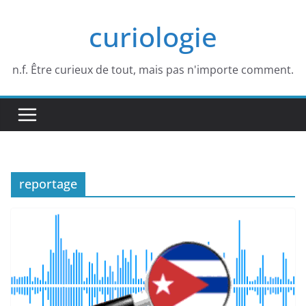
Passer
curiologie
au
contenu
n.f. Être curieux de tout, mais pas n'importe comment.
reportage