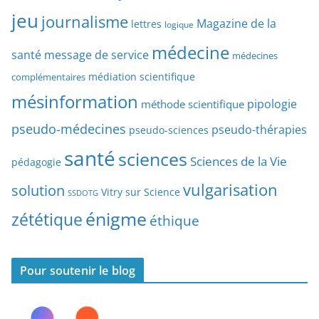
r
jeu
d
journalisme
Magazine de la
lettres
logique
d
’
a
médecine
a
santé
message de service
médecines
t
r
médiation scientifique
complémentaires
e
t
mésinformation
pipologie
méthode scientifique
i
c
pseudo-médecines
pseudo-thérapies
pseudo-sciences
l
santé
sciences
e
Sciences de la Vie
pédagogie
s
vulgarisation
solution
Vitry sur Science
SSDOTG
énigme
zététique
éthique
Pour soutenir le blog