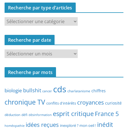
Recherche par type d’articles
R
e
c
Recherche par date
h
e
R
r
e
c
c
h
Recherche par mots
h
e
e
p
cds
r
bullshit
biologie
chiffres
charlatanisme
a
cancer
c
r
chronique TV
croyances
h
curiosité
conflits d'intérêts
t
e
esprit critique
France 5
y
déduction
défi
désinformation
p
p
idées reçues
inédit
a
inexploré ? mon oeil !
homéopathie
e