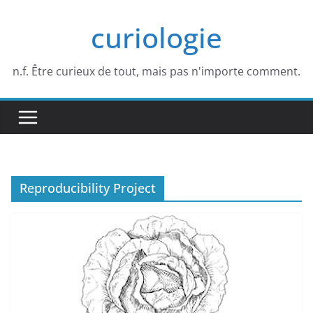
Passer
curiologie
au
contenu
n.f. Être curieux de tout, mais pas n'importe comment.
Reproducibility Project