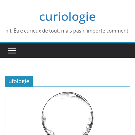
Passer
curiologie
au
contenu
n.f. Être curieux de tout, mais pas n'importe comment.
ufologie