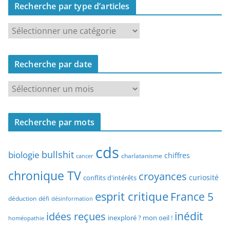
Recherche par type d’articles
R
e
c
Recherche par date
h
e
R
r
e
c
c
h
Recherche par mots
h
e
e
p
cds
r
bullshit
biologie
chiffres
charlatanisme
a
cancer
c
r
chronique TV
croyances
h
curiosité
conflits d'intérêts
t
e
esprit critique
France 5
y
déduction
défi
désinformation
p
p
idées reçues
inédit
a
inexploré ? mon oeil !
homéopathie
e
r