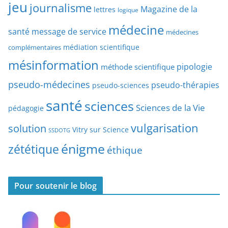
jeu
d
journalisme
Magazine de la
lettres
logique
d
’
a
médecine
a
santé
message de service
médecines
t
r
médiation scientifique
complémentaires
e
t
mésinformation
pipologie
méthode scientifique
i
c
pseudo-médecines
pseudo-thérapies
pseudo-sciences
l
santé
sciences
e
Sciences de la Vie
pédagogie
s
vulgarisation
solution
Vitry sur Science
SSDOTG
énigme
zététique
éthique
Pour soutenir le blog