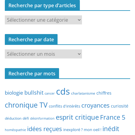
Recherche par type d’articles
R
e
c
Recherche par date
h
e
R
r
e
c
c
h
Recherche par mots
h
e
e
p
cds
r
bullshit
biologie
chiffres
charlatanisme
a
cancer
c
r
chronique TV
croyances
h
curiosité
conflits d'intérêts
t
e
esprit critique
France 5
y
déduction
défi
désinformation
p
p
idées reçues
inédit
a
inexploré ? mon oeil !
homéopathie
e