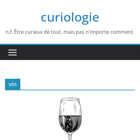
Passer
curiologie
au
contenu
n.f. Être curieux de tout, mais pas n'importe comment.
vin