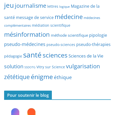
r
jeu
d
journalisme
Magazine de la
lettres
logique
d
’
a
médecine
a
santé
message de service
médecines
t
r
médiation scientifique
complémentaires
e
t
mésinformation
pipologie
méthode scientifique
i
c
pseudo-médecines
pseudo-thérapies
pseudo-sciences
l
santé
sciences
e
Sciences de la Vie
pédagogie
s
vulgarisation
solution
Vitry sur Science
SSDOTG
énigme
zététique
éthique
Pour soutenir le blog