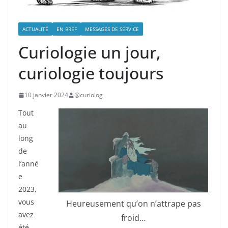
ACTUALITÉ
EN BREF
MESSAGES DE SERVICE
Curiologie un jour,
curiologie toujours
10 janvier 2024
@curiolog
Tout
au
long
de
l’anné
e
2023,
vous
Heureusement qu’on n’attrape pas
avez
froid…
été