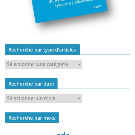
Recherche par type d’articles
R
e
c
Recherche par date
h
e
R
r
e
c
c
h
Recherche par mots
h
e
e
p
r