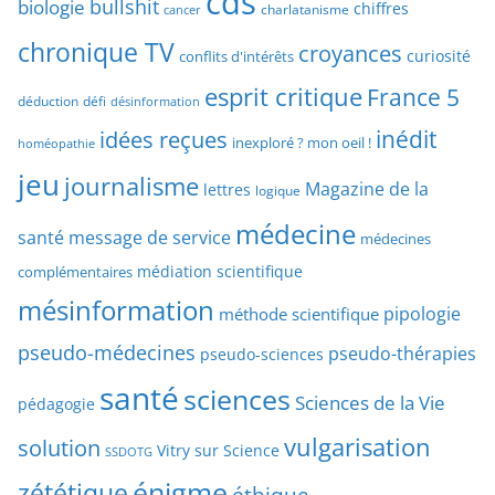
cds
bullshit
biologie
chiffres
charlatanisme
a
cancer
c
r
chronique TV
croyances
h
curiosité
conflits d'intérêts
t
e
esprit critique
France 5
y
déduction
défi
désinformation
p
p
idées reçues
inédit
a
inexploré ? mon oeil !
homéopathie
e
r
jeu
d
journalisme
Magazine de la
lettres
logique
d
’
a
médecine
a
santé
message de service
médecines
t
r
médiation scientifique
complémentaires
e
t
mésinformation
pipologie
méthode scientifique
i
c
pseudo-médecines
pseudo-thérapies
pseudo-sciences
l
santé
sciences
e
Sciences de la Vie
pédagogie
s
vulgarisation
solution
Vitry sur Science
SSDOTG
énigme
zététique
éthique