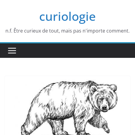
Passer
curiologie
au
contenu
n.f. Être curieux de tout, mais pas n'importe comment.