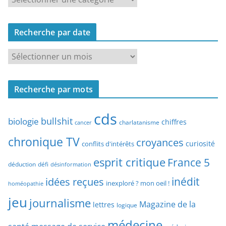
e
c
Recherche par date
h
e
R
r
e
c
c
h
Recherche par mots
h
e
e
p
cds
r
bullshit
biologie
chiffres
charlatanisme
a
cancer
c
r
chronique TV
croyances
h
curiosité
conflits d'intérêts
t
e
esprit critique
France 5
y
déduction
défi
désinformation
p
p
idées reçues
inédit
a
inexploré ? mon oeil !
homéopathie
e
r
jeu
d
journalisme
Magazine de la
lettres
logique
d
’
a
médecine
a