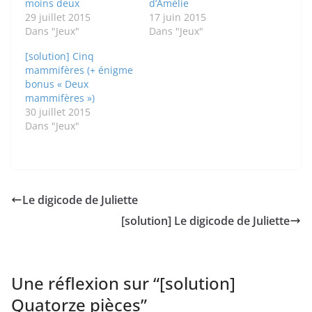
moins deux
d’Amélie
29 juillet 2015
17 juin 2015
Dans "Jeux"
Dans "Jeux"
[solution] Cinq
mammifères (+ énigme
bonus « Deux
mammifères »)
30 juillet 2015
Dans "Jeux"
Le digicode de Juliette
[solution] Le digicode de Juliette
Une réflexion sur “
[solution]
Quatorze pièces
”