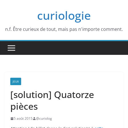
Passer
curiologie
au
contenu
n.f. Être curieux de tout, mais pas n'importe comment.
JEUX
[solution] Quatorze
pièces
5 août 2015
@curiolog