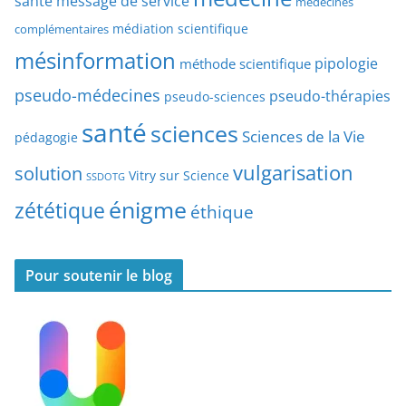
santé
message de service
médecines
t
r
médiation scientifique
complémentaires
e
t
mésinformation
pipologie
méthode scientifique
i
c
pseudo-médecines
pseudo-thérapies
pseudo-sciences
l
santé
sciences
e
Sciences de la Vie
pédagogie
s
vulgarisation
solution
Vitry sur Science
SSDOTG
énigme
zététique
éthique
Pour soutenir le blog